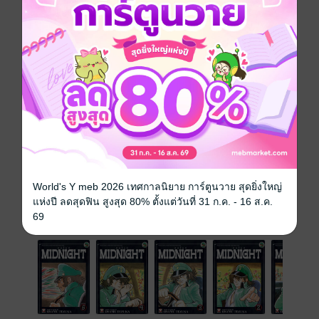
การ์ตูนญี่ปุ่น
ดรามา
คลาสสิก
การ์ตูนผู้ชาย
ซีรีส์
MIDNIGHT มิดไนท์
ประเภทไฟล์
pdf
วันที่วางขาย
09 พฤศจิกายน 2561
ความยาว
192 หน้า
ราคาปก
89 บาท
World's Y meb 2026 เทศกาลนิยาย การ์ตูนวาย สุดยิ่งใหญ่
แห่งปี ลดสุดฟิน สูงสุด 80% ตั้งแต่วันที่ 31 ก.ค. - 16 ส.ค.
เล่มอื่นๆ ในซีรีส์
69
ดูทั้งหมด