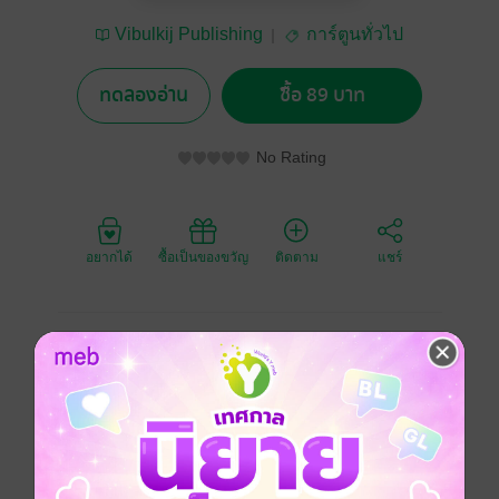
Vibulkij Publishing
การ์ตูนทั่วไป
ทดลองอ่าน
ซื้อ 89 บาท
No Rating
อยากได้
ซื้อเป็นของขวัญ
ติดตาม
แชร์
นี่คือเรื่องราวของคนขับรถแท็กซี่ที่ผมอยากเขียนมาตลอด
10 ปี ผลงานชิ้นนี้ผมเขียนขึ้นด้วยอารมณ์ของคนขับรถ
แท็กซี่ที่ผมรู้สึกว่าเป็นอาชีพที่น่าอิจฉา เพราะมีโอกาสได้
เห็นชีวิตที่หลากหลายของคนหลายต่อหลายแบบทุกวัน
เชิญทุกท่านมาร่วมโดยสารไปกับรถแท็กซี่รอบดึกของ
มิดไนท์ผู้โดดเดี่ยวที่เราไม่รู้จักทั้ง ชื่อ อายุ และความเป็น
มา ด้วยกันเลยครับ!