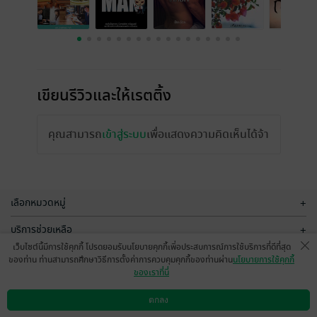
เขียนรีวิวและให้เรตติ้ง
คุณสามารถ
เข้าสู่ระบบ
เพื่อแสดงความคิดเห็นได้จ้า
เลือกหมวดหมู่
+
บริการช่วยเหลือ
+
เว็บไซต์นี้มีการใช้คุกกี้ โปรดยอมรับนโยบายคุกกี้เพื่อประสบการณ์การใช้บริการที่ดีที่สุด
เกี่ยวกับเรา
+
ของท่าน ท่านสามารถศึกษาวิธีการตั้งค่าการควบคุมคุกกี้ของท่านผ่าน
นโยบายการใช้คุกกี้
ของเราที่นี่
กลุ่มธุรกิจในเครือ
+
ตกลง
ดาวน์โหลดแอป
วิธีการใช้งาน
ติดต่อเรา