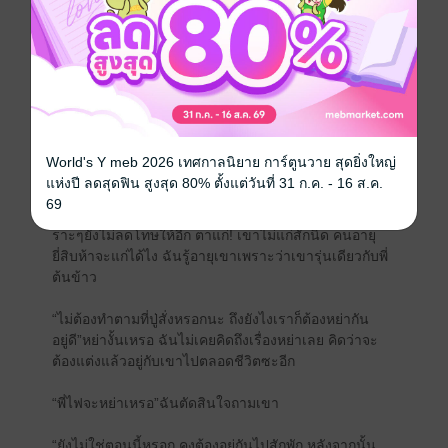
“ต้องถูกทำโทษนะข้าวสวย”พี่ไฟเรียกชื่อฉันด้วย ปกติเขา
ไม่เคยเรียกเลย ฉันจ้องเขารู้สึกดีใจอย่างบอกไม่ถูกที่ถูกเขา
เรียกชื่อ ทำไมต้องดีใจด้วยนะ แต่ว่าเขาจะทำโทษฉันอีก
แล้วเหรอ ฉันไม่อยากถูกเขาทำโทษเลย เวลาถูกเขา
ทำโทษฉันต้องตัวอ่อนและรู้สึกวาบหวิวกับเขาตลอดเลย
“ไม่ทำโทษได้ไหมคะ”ฉันอ้อนเผื่อว่าเขาจะเห็นใจ
World's Y meb 2026 เทศกาลนิยาย การ์ตูนวาย สุดยิ่งใหญ่
“ไม่ได้”
แห่งปี ลดสุดฟิน สูงสุด 80% ตั้งแต่วันที่ 31 ก.ค. - 16 ส.ค.
69
“ชิ! ผ่อนปนสักนิดก็ไม่มี”ฉันมองค้อนเขา อุตส่าห์พูดเพ
ราะๆยังไม่ลดโทษให้อีก ตาแก่! เขาไม่แก่สักนิด คนอายุ
ยี่สิบห้าจะแก่ได้ไง ฉันรู้อายุเขาเพราะว่าเขารุ่นเดียวกับพี่
ต้นข้าว
“ไม่ต้องทำตามที่ปู่สั่งหรอกนะ ถึงยังไงเราก็ต้องหย่ากัน
อยู่ดี”หย่างั้นเหรอ ฉันไม่เคยคิดถึงเรื่องหย่าเลย คิดว่าจะ
ต้องแต่งแล้วอยู่กับเขาไปตลอดชีวิตซะอีก
“พี่ไฟจะหย่าเหรอ”ฉันตัดสินใจถามเขา
“ยังไม่ใช่ตอนนี้หรอก คงต้องอยู่กันไปสักพัก หลังจากนั้น