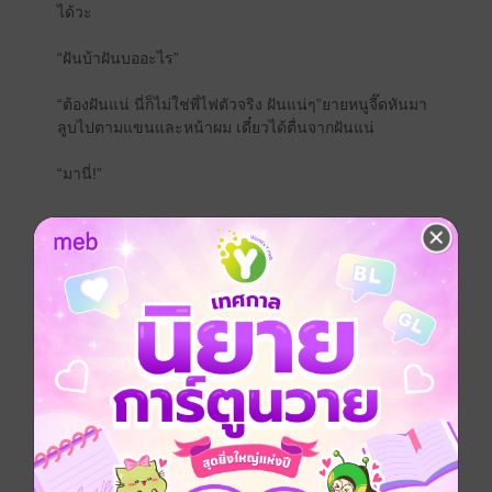
ได้วะ
“ฝันบ้าฝันบออะไร”
“ต้องฝันแน่ นี่ก็ไม่ใช่พี่ไฟตัวจริง ฝันแน่ๆ”ยายหนูจี๊ดหันมา
ลูบไปตามแขนและหน้าผม เดี๋ยวได้ตื่นจากฝันแน่
“มานี่!”
“พี่ไฟ ปล่อยนะ!”ฉันพยายามดิ้น แต่พี่ไฟไม่เคลื่อนไปไหน
เลย ฉันดิ้นจนเหนื่อยดิ้นจนไม่มีแรงดิ้น เขาก็ยังทับฉันอยู่
สายตาก็จ้องฉันเขม็ง
“เหนื่อยแล้ว?”รู้แล้วยังจะมาถาม เขามันตัวหนักเป็นบ้าเลย
พอฉันอยู่กับเขาฉันเหลือตัวนิดเดียวเอง แค่เขาทับฉัน ฉันก็
แทบจะจมลงไปกับที่นอนแล้ว
“พี่ไฟ หนูเอ่อ...”เอาอีกแล้ว ทำไมปากฉันถึงได้หาเรื่องใส่
ตัวฉันแบบนี้นะ