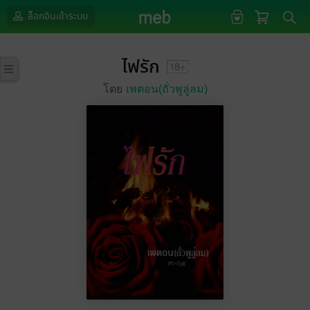
ล็อกอินเข้าระบบ
ไฟรัก
โดย
เพตอน(ถั่วพูลู่ลม)