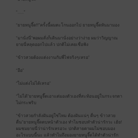
“.....”
“ยายหนูจี๊ด!!”ครั้งนี้ผมตะโกนออกไป ยายหนูจี๊ดหันมามอง
“มานั่งนี่”พอผมสั่งก็เดินมานั่งอย่างว่าง่าย ผมว่าวิญญาณ
ยายนี่หลุดออกไปแล้ว ปกติไม่เคยเชื่อฟัง
“ข้าวสวยต้องแต่งงานกับพี่ไฟจริงๆเหรอ”
“อือ”
“ไม่แต่งไม่ได้เหรอ”
“ไม่ได้”ยายหนูจี๊ดเอาแต่มองตัวเองที่สะท้อนอยู่ในกระจกตา
ไม่กระพริบ
“ข้าวสวยกำลังฝันอยู่ใช่ไหม ต้องฝันแน่ๆ ตื่นๆ ข้าวสวย
ตื่น”ยายหนูจี๊ดตบหน้าตัวเอง ทำไมชอบทำตัวน่ารักวะ เฮ้ย!
ผมชมยายนี่ว่าน่ารักเหรอวะ ปกติสายตาผมไม่ชอบมอง
อะไรแบบนี้นะ แล้วทำไมถึงมองยายหนูจี๊ดได้ทำตัวน่ารัก