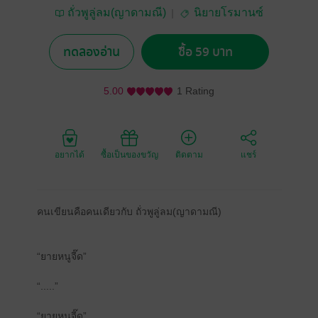
ถั่วพูลู่ลม(ญาดามณี)
นิยายโรมานซ์
ทดลองอ่าน
ซื้อ 59 บาท
5.00
1 Rating
อยากได้
ซื้อเป็นของขวัญ
ติดตาม
แชร์
คนเขียนคือคนเดียวกับ ถั่วพูลู่ลม(ญาดามณี)
“ยายหนูจี๊ด”
“.....”
“ยายหนูจี๊ด”