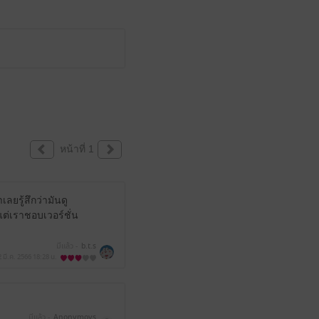
หน้าที่ 1
เลยรู้สึกว่ามันดู
แต่เราชอบเวอร์ชั่น
มีแล้ว -
b.t.s
2 มี.ค. 2566
18:28 น.
มีแล้ว -
Anonymovs