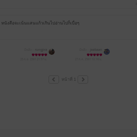
3
ัง หนังสือจะเน้นแสนแก้วเกินไปอ่านไปก็เบื่อๆ
มีแล้ว -
rungjira
มีแล้ว -
jaabaan
25 ก.ย. 2561
21:57 น.
27 ก.ค. 2561
13:16 น.
หน้าที่ 1