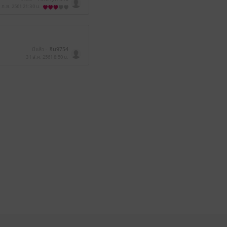
 ก.ย. 2561
21:30 น.
มีแล้ว -
ริน9754
31 ส.ค. 2561
8:50 น.