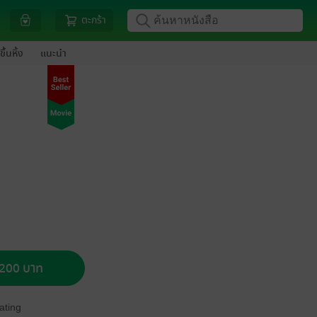
ตะกร้า
ขึ้นหิ้ง
แนะนำ
อ 200 บาท
ating