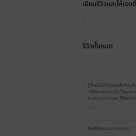
เขียนรีวิวและให้เรตติ
รีวิวทั้งหมด
รู้สึกยังไงไม่รู้ตอนที่เขีย
เหยียดและแรงไป ไหนจะฉากข่
ละครมากกว่าver.พี่ป๊อกกับ
0
พิมพ์ผิดเยอะมากกกกกก