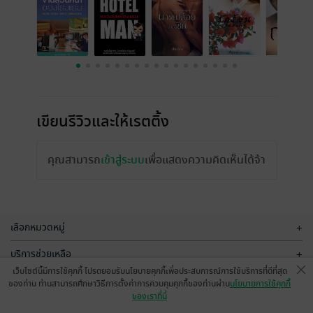
เขียนรีวิวและให้เรตติ้ง
คุณสามารถ
เข้าสู่ระบบ
เพื่อแสดงความคิดเห็นได้จ้า
เลือกหมวดหมู่
+
บริการช่วยเหลือ
+
เว็บไซต์นี้มีการใช้คุกกี้ โปรดยอมรับนโยบายคุกกี้เพื่อประสบการณ์การใช้บริการที่ดีที่สุด
เกี่ยวกับเรา
+
ของท่าน ท่านสามารถศึกษาวิธีการตั้งค่าการควบคุมคุกกี้ของท่านผ่าน
นโยบายการใช้คุกกี้
ของเราที่นี่
กลุ่มธุรกิจในเครือ
+