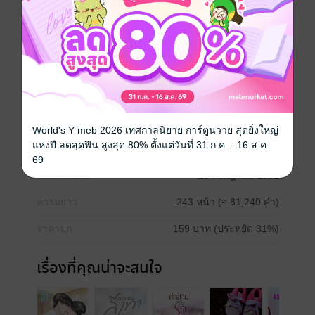
พร้อมกับการปรากฏตัวของใครบางคนที่เหมือนกับเคย์ แต่
เขากลับไม่ใช่ผู้ชายคนนั้น หนำซ้ำยังทำให้เธอหวั่นไหว
แต่สิ่งที่ทำให้แปลกใจคือเขาพยายามปกปิดความสามารถ
ในการเล่นเปียโนไม่ให้ใครรู้ แถมเขายังเล่นเพลง “My
memory” ได้เพราะเหมือนที่เคย์เคยเล่น ทำไมเธอถึงรู้สึก
คุ้นเคยกับเขานัก ผู้ชายคนนั้นคือใคร เกี่ยวข้องกับเคย์
อย่างไร และถ้าเขาคือเคย์จริงๆ รันเวย์ก็อยากจะถามเขา
ว่า เหตุใดถึงจากไปโดยไม่ลา
World's Y meb 2026 เทศกาลนิยาย การ์ตูนวาย สุดยิ่งใหญ่
แห่งปี ลดสุดฟิน สูงสุด 80% ตั้งแต่วันที่ 31 ก.ค. - 16 ส.ค.
ประเภทไฟล์
pdf, epub
(สารบัญ)
69
วันที่วางขาย
19 กรกฎาคม 2561
ความยาว
243 หน้า (≈ 81,240 คำ)
ราคาปก
159 บาท (ประหยัด 31%)
เรื่องที่คุณน่าจะสนใจ