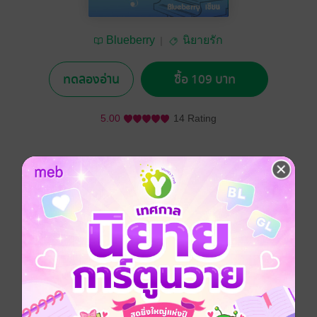
Blueberry
นิยายรัก
ทดลองอ่าน
ซื้อ 109 บาท
5.00
14 Rating
อยากได้
ซื้อเป็นของขวัญ
ติดตาม
แชร์
เสียงเปียโนของรันเวย์และใบหน้าที่งดงามราวกับภาพวาด
ทำให้โลกทั้งโลกหยุดหมุน แต่เพราะอุบัติเหตุในวัยเด็ก
ทำให้เด็กสาวกลายเป็นใบ้ และพลัดพรากกับเคย์เด็กหนุ่มที่
เป็นรักแรกของเธอ
9 ปีต่อมา เสียงเปียโนของรันเวย์ยังคงบรรเลงอยู่อย่างนั้น