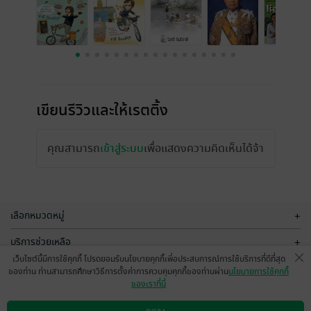
เขียนรีวิวและให้เรตติ้ง
คุณสามารถ
เข้าสู่ระบบ
เพื่อแสดงความคิดเห็นได้จ้า
เลือกหมวดหมู่
+
บริการช่วยเหลือ
+
เว็บไซต์นี้มีการใช้คุกกี้ โปรดยอมรับนโยบายคุกกี้เพื่อประสบการณ์การใช้บริการที่ดีที่สุด
เกี่ยวกับเรา
+
ของท่าน ท่านสามารถศึกษาวิธีการตั้งค่าการควบคุมคุกกี้ของท่านผ่าน
นโยบายการใช้คุกกี้
ของเราที่นี่
กลุ่มธุรกิจในเครือ
+