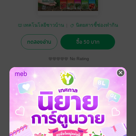
เทคโนโลยีชาวบ้าน
นิตยสารชี้ช่องทำกิน
ทดลองอ่าน
ซื้อ 50 บาท
No Rating
อยากได้
ซื้อเป็นของขวัญ
ติดตาม
แชร์
เทคโนโลยีชาวบ้าน ปักษ์หลังพฤศจิกายน 2557 ฉบับที่
587
ประเภทไฟล์
pdf