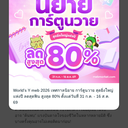
หนังสือที่จะเผยให้คุณได้รู้ถึงเส้นทางสู่ความสำเร็จในธุรกิจ
ของ "วิกรม กรมดิษฐ์" นักธุรกิจ นักพัฒนาอสังหาริมทรัพย์
ซีอีโอชื่อดังแห่ง "อมตะ คอร์ปอเรชัน" ซึ่งก่อร่างสร้างตัว
จากการทำธุรกิจหลากหลายสาขา ผ่านอุปสรรคนานัปการ
มาแล้วนับครั้งไม่ถ้วน และในที่สุดบทเรียนแห่งชีวิต ก็ได้
นำเขาไปสู่การมองเห็นช่องทางการนำเงินตราเข้า
ประเทศ ด้วยการพัฒนาที่ดินเพื่อการสร้างเป็นนิคม
อุตสาหกรรม
แน่นอนว่า หนทางสู่ความสำเร็จของคุณวิกรมนั้น ย่อมมิได้
ปูด้วยพรมแดงเสมอไป ในทางตรงข้าม เขาต้องต่อสู่กับ
อุปสรรคนานับประการ จนกว่าจะประสบความสำเร็จได้
World's Y meb 2026 เทศกาลนิยาย การ์ตูนวาย สุดยิ่งใหญ่
ดั่งเช่นวันนี้ ชีวิตของเขาจะต้องพบเจอกับอะไรบ้าง? เขา
แห่งปี ลดสุดฟิน สูงสุด 80% ตั้งแต่วันที่ 31 ก.ค. - 16 ส.ค.
ฟันฝ่าอุปสรรคต่างๆ มาได้อย่าไร? แนวคิด มุมมอง และ
69
กลยุทธ์อะไร ที่ทำให้เขาประสบความสำเร็จ? ติดตามหา
คำตอบทั้งหมดได้ในเล่มนี้ รับรองได้ว่า เมื่อคุณอ่านจบ
อาจ “ค้นพบ” แรงบันดาลใจของชีวิตในหลากหลายมิติ ซึ่ง
บางครั้งคุณอาจไม่เคยคิดมาก่อน!