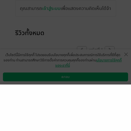
คุณสามารถ
เข้าสู่ระบบ
เพื่อแสดงความคิดเห็นได้จ้า
รีวิวทั้งหมด
หน้าที่ 1
เว็บไซต์นี้มีการใช้คุกกี้ โปรดยอมรับนโยบายคุกกี้เพื่อประสบการณ์การใช้บริการที่ดีที่สุด
ของท่าน ท่านสามารถศึกษาวิธีการตั้งค่าการควบคุมคุกกี้ของท่านผ่าน
นโยบายการใช้คุกกี้
ของเราที่นี่
ดีมากเลย
ตกลง
มีแล้ว -
Tar Kung
ดาวน์โหลดแอป
วิธีการใช้งาน
ติดต่อเรา
0
24 เม.ย. 2564
0:29 น.
Rattashat6010
new_innovations
21 ธ.ค. 2566
11:8 น.
22 ก.ย. 2566
12:34 น.
knottao
13 มิ.ย. 2555
17:52 น.