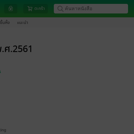
ตะกร้า
ขึ้นหิ้ง
แนะนำ
 พ.ศ.2561
น
ing