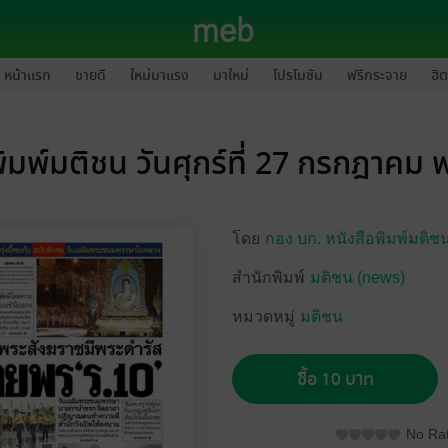
หน้าแรก
ขายดี
ใหม่มาแรง
มาใหม่
โปรโมชัน
ฟรีกระจาย
ฮิต
ิมพ์มติชน วันศุกร์ที่ 27 กรกฎาคม
โดย
กอง บก. หนังสือพิมพ์มติช
สำนักพิมพ์
มติชน (news)
หมวดหมู่
มติชน
ซื้อ 10 บาท
No Rat