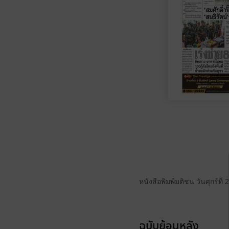
หนังสือพิมพ์มติชน วันศุกร์ท
ฉบับย้อนหลัง