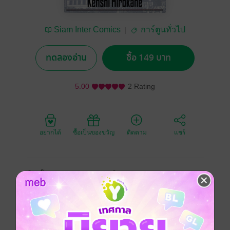
Siam Inter Comics
การ์ตูนทั่วไป
ทดลองอ่าน
ซื้อ 149 บาท
5.00
2 Rating
อยากได้
ซื้อเป็นของขวัญ
ติดตาม
แชร์
ชิมะโคซาคุ ภาคกรรมการบริหาร
Torishimariyaku Shima Kousaku
Managing Director Shima Kosaku
เสิง เลี่ยเวิง คนหนุ่มผู้โดดเด่นปรากฏตัวที่ชูฟาอิเล็กทริกส์
ของซุนรุ่ย เบื้องหน้าเป็นธุรกิจที่มีความสามารถแต่ซ่อน