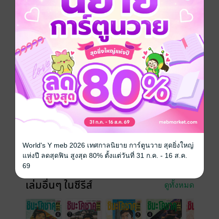
เร้นความทะเยอทะยานอันยิ่งใหญ่เอาไว้
การ์ตูนญี่ปุ่น
ดรามา
โรแมนติก
สไลซ์ออฟไลฟ์
โรมานซ์
ซีรีส์
ชิมะโคซาคุ ภาคกรรมการบริหาร
ประเภทไฟล์
pdf
วันที่วางขาย
23 พฤศจิกายน 2561
ความยาว
234 หน้า
World's Y meb 2026 เทศกาลนิยาย การ์ตูนวาย สุดยิ่งใหญ่
แห่งปี ลดสุดฟิน สูงสุด 80% ตั้งแต่วันที่ 31 ก.ค. - 16 ส.ค.
ราคาปก
160 บาท (ประหยัด 6%)
69
เล่มอื่นๆ ในซีรีส์
ดูทั้งหมด