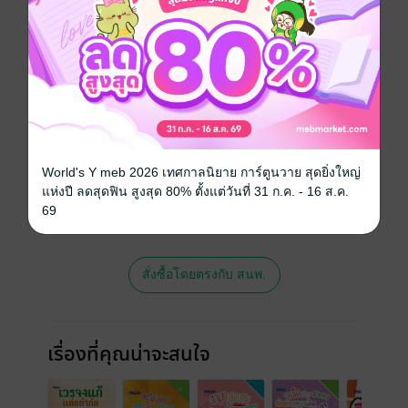
ประเภทไฟล์
pdf
วันที่วางขาย
03 สิงหาคม 2561
ความยาว
113 หน้า
ราคาปก
109 บาท (ประหยัด 20%)
สนใจเวอร์ชันกระดาษ เชิญทางนี้!
World's Y meb 2026 เทศกาลนิยาย การ์ตูนวาย สุดยิ่งใหญ่
เวอร์ชันกระดาษมีวางขายที่เว็บไซต์สำนัก
แห่งปี ลดสุดฟิน สูงสุด 80% ตั้งแต่วันที่ 31 ก.ค. - 16 ส.ค.
พิมพ์ จะไม่มีขายโดย MEB นะจ๊ะ สามารถสั่ง
69
ซื้อ หรือติดต่อคนขายโดยตรงเลยจ้ะ
สั่งซื้อโดยตรงกับ สนพ.
เรื่องที่คุณน่าจะสนใจ