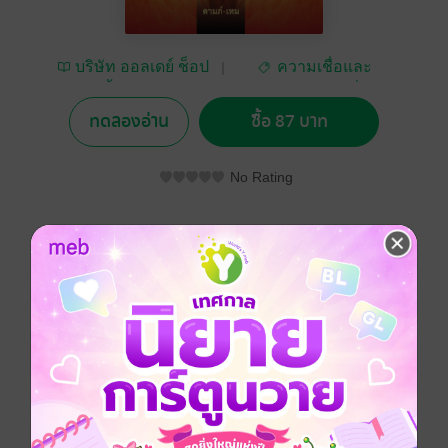
บริษัท ออลเดย์ ช็อป
ความเชื่อและ
ปิ้ง จำกัด
ศาสนา/พระเครื่อง
ทดลองอ่าน
ซื้อ 87 บาท
No Rating
อยากได้
ซื้อเป็นของขวัญ
ติดตาม
แชร์
ทำดีเรียกได้ว่า กรรมดี ทำชั่วเรียกได้ว่า กรรมชั่ว
คำๆ นี้จะติดตัวคุณไปจนกว่าใช้หนี้กรรมหมด
ดูหนังสือเรื่องอื่นๆ ของเรา ได้ที่ www.pailinbooknet.com