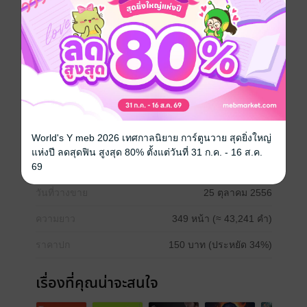
เธอทิ้งความรัก อย่างไม่ใยดี
สุดท้าย..เธอเสียตัว..เสียหัวใจ
เพียงเพื่อชายผู้มาเหนือกว่า..
เหนื่อฟ้าย่อมมีฟ้า..
คนางค์จะยอมสยบหรือจะพยศต่อไป
World's Y meb 2026 เทศกาลนิยาย การ์ตูนวาย สุดยิ่งใหญ่
แห่งปี ลดสุดฟิน สูงสุด 80% ตั้งแต่วันที่ 31 ก.ค. - 16 ส.ค.
69
ประเภทไฟล์
epub, pdf
(สารบัญ)
วันที่วางขาย
25 ตุลาคม 2556
ความยาว
349 หน้า (≈ 43,241 คำ)
ราคาปก
150 บาท (ประหยัด 34%)
เรื่องที่คุณน่าจะสนใจ