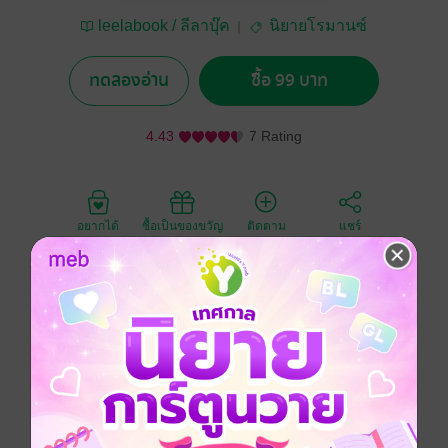
leelabook / ลีลาบุ๊ค
นิยายโรมานซ์
ทดลองอ่าน
ซื้อ 99 บาท
4.43
7 Rating
อยากได้
ซื้อเป็นของขวัญ
ติดตาม
แชร์
คนางค์ สาวมั่น แสนพยศ ผู้ไม่เคยยอมก้มหัวให้ใคร
เพราะบ้านหลังเดียวที่ทำให้เธอออกอาการอยากเป็น
เจ้าของ
มันมากเสียจนเธอไม่ยอมรอบคอบ ถี่ถ้วน
เธอทำทุกอย่างเพื่อแลกกับบ้านหลังนั้น