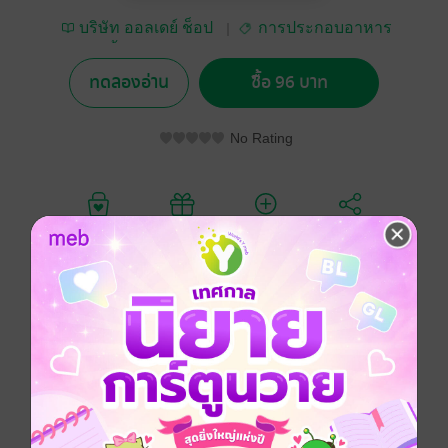
บริษัท ออลเดย์ ช็อป
การประกอบอาหาร
ปิ้ง จำกัด
ทดลองอ่าน
ซื้อ 96 บาท
No Rating
อยากได้
ซื้อเป็นของขวัญ
ติดตาม
แชร์
อร่อยทั่วทิศ ฮิตทุกเมนู
ปรุงง่ายด้วยมือคุณ
ดูหนังสือเรื่องอื่นๆ ของเรา ได้ที่
www.pailinbooknet.com
ประเภทไฟล์
pdf