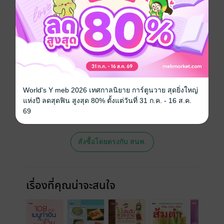
วันที่วางขาย
10 สิงหาคม 2561
ความยาว
113 หน้า
ราคาปก
119 บาท (ประหยัด 19%)
สนใจเวอร์ชันกระดาษ เชิญทางนี้!
World's Y meb 2026 เทศกาลนิยาย การ์ตูนวาย สุดยิ่งใหญ่
เวอร์ชันกระดาษมีวางขายที่เว็บไซต์สำนัก
แห่งปี ลดสุดฟิน สูงสุด 80% ตั้งแต่วันที่ 31 ก.ค. - 16 ส.ค.
พิมพ์ จะไม่มีขายโดย MEB นะจ๊ะ สามารถสั่ง
69
ซื้อ หรือติดต่อคนขายโดยตรงเลยจ้ะ
สั่งซื้อโดยตรงกับ สนพ.
เรื่องที่คุณน่าจะสนใจ