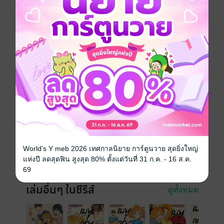
พ่อจะรับมือกับวิกฤติการณ์
ของลูกสาวอย่างไร
รัก (?) เล็กๆ ของโคโทริ
ก็เริ่มก้าวไปข้างหน้าเช่นกัน
ในเล่ม 10 นี้!
การ์ตูนญี่ปุ่น
ตลก
สไลซ์ออฟไลฟ์
อาหาร
ซีรีส์
Amaama to Inazuma เมนูกรุ่น อุ่นไอรัก
ประเภทไฟล์
pdf
วันที่วางขาย
26 กันยายน 2561
World's Y meb 2026 เทศกาลนิยาย การ์ตูนวาย สุดยิ่งใหญ่
แห่งปี ลดสุดฟิน สูงสุด 80% ตั้งแต่วันที่ 31 ก.ค. - 16 ส.ค.
ความยาว
186 หน้า
69
เล่มอื่นๆ ในซีรีส์
ดูทั้งหมด