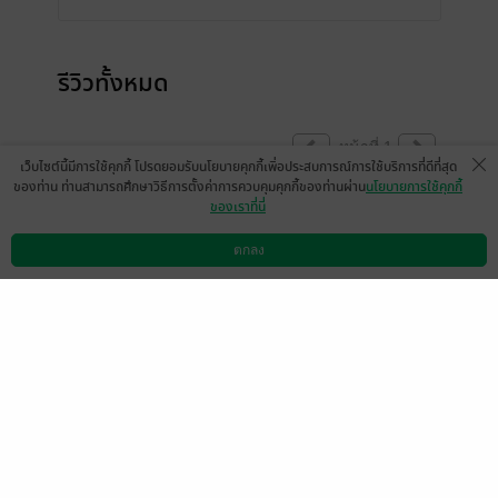
รีวิวทั้งหมด
หน้าที่ 1
เว็บไซต์นี้มีการใช้คุกกี้ โปรดยอมรับนโยบายคุกกี้เพื่อประสบการณ์การใช้บริการที่ดีที่สุด
ของท่าน ท่านสามารถศึกษาวิธีการตั้งค่าการควบคุมคุกกี้ของท่านผ่าน
นโยบายการใช้คุกกี้
ของเราที่นี่
น่ารักมากเลยครับ
มีแล้ว -
ตกลง
Pluto & Charon Publishin
ดาวน์โหลดแอป
วิธีการใช้งาน
ติดต่อเรา
0
g
22 ก.ค. 2562
11:38 น.
ขอชื่นชมค่ะ ออกอย่างต่อเนื่องไม่ต้องรอนาน
มีแล้ว -
Tiki Tiky
0
27 ก.ย. 2561
1:2 น.
กดซื้อทันที เรื่องนี้ชอบมาก น่ารักม๊ากกกก
มีแล้ว -
Zumire
0
26 ก.ย. 2561
14:17 น.