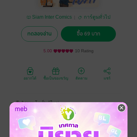
Siam Inter Comics
การ์ตูนทั่วไป
ทดลองอ่าน
ซื้อ 69 บาท
5.00
10 Rating
อยากได้
ซื้อเป็นของขวัญ
ติดตาม
แชร์
สึมุกิค่อยๆ โตเป็นผู้ใหญ่
มีเรื่องที่อยากทำมากมาย
ได้ตัดสินใจอะไรเอง
คนเดียวหลายอย่าง.....
แต่กลับเกิดปัญหาขึ้น
ที่โรงเรียนประถม!