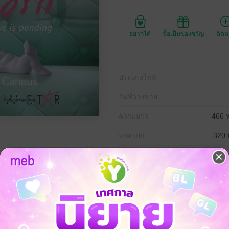
อยากได้
ซื้อเป็นของขวัญ
ติด
ประเภทไฟล์
วันที่วางขาย
ความยาว
466 ห
ราคาปก
320 
งเอกเบอร์ต้นๆ ของเมืองไทย
อร์เฟกต์ เเต่ทำมั้ยทำไม ชีวิตรักกลับไม่เป็นดั่งใจ
เลือกเป็นทิวเเถวเเค่ไหน
จให้ตั้งเเต่เด็ก กลับ-ไม่-ใช่-ฉัน!
เเล้วหยอดอีกจนหมดมุก