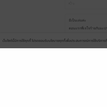
0
มีเป็นเล่มค่ะ
ตอนแรกพี่เจใจร้ายกับมะ
ตอนหลังพอรู้ใจตัวเองก็
เว็บไซต์นี้มีการใช้คุกกี้ โปรดยอมรับนโยบายคุกกี้เพื่อประสบการณ์การใช้บริการ
0
Language
ดาวน์โหลดแอป
น่ารักค่ะ
1
น่ารักมาก ชอบในความพย
0
มีแล้ว -
Wipaporn Saelao