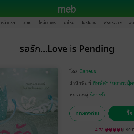
หน้าแรก
ขายดี
ใหม่มาแรง
มาใหม่
โปรโมชัน
ฟรีกระจาย
ฮิต
รอรัก...Love is Pending
โดย
Caneus
สำนักพิมพ์
พิมพ์คำ / สถาพรบุ๊
หมวดหมู่
นิยายรัก
ทดลองอ่าน
ซื้
4.73
90 