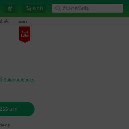
ตะกร้า
ขึ้นหิ้ง
แนะนำ
คส์ Satapornbooks
อ 255 บาท
Rating