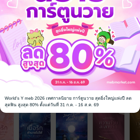
ี
ใจในความรักสิบห้าปีของฉัน
อฉันหมั้นเสียอย่างนั้น
ิจหรืออะไรก็เถอะ ฉันไม่เเคร์
จะไม่คว้าไว้
มะปรางคนนี้จะทำให้เขาทั้งรักทั้งหลงจนโงหัวไม่ขึ้นเอง คอยดู!
ก
จ
World's Y meb 2026 เทศกาลนิยาย การ์ตูนวาย สุดยิ่งใหญ่แห่งปี ลด
สุดฟิน สูงสุด 80% ตั้งแต่วันที่ 31 ก.ค. - 16 ส.ค. 69