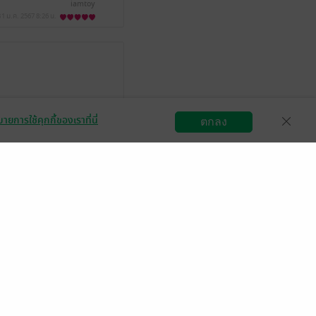
iamtoy
31 ม.ค. 2567
8:26 น.
ายการใช้คุกกี้ของเราที่นี่
Nan1433
ตกลง
สมัครขายอีบุ๊ก
วิธีการใช้งาน
ติดต่อเรา
10 ส.ค. 2565
8:20 น.
มีแล้ว -
Tatis
1 ก.ย. 2564
15:55 น.
มีแล้ว -
Eye Kid'dy
 ส.ค. 2564
13:44 น.
้ว -
GuiGui♡