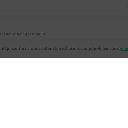
ปรางมากเลย สงสารนางเอก
หวานนนนนซะ
ที่ดีที่สุดของท่าน ท่านสามารถศึกษาวิธีการตั้งค่าการควบคุมคุกกี้ของท่านผ่าน
นโยบ
ายามของยัยมอปอม้ากกก
1
มีแล้ว -
เจ้าหญิง'หอยเชอร์รี่
มีแล้ว -
Jkunopakarn
มีแล