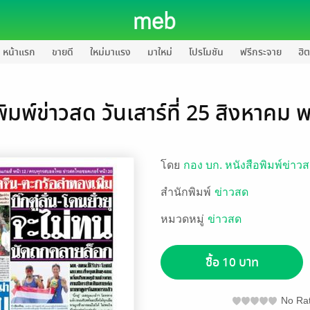
หน้าแรก
ขายดี
ใหม่มาแรง
มาใหม่
โปรโมชัน
ฟรีกระจาย
ฮิต
ิมพ์ข่าวสด วันเสาร์ที่ 25 สิงหาคม
โดย
กอง บก. หนังสือพิมพ์ข่าว
สำนักพิมพ์
ข่าวสด
หมวดหมู่
ข่าวสด
ซื้อ 10 บาท
No Rat