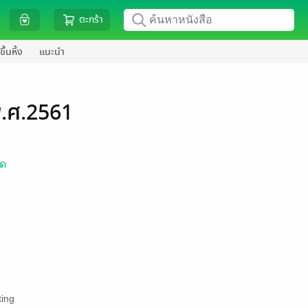
ตะกร้า
ขึ้นหิ้ง
แนะนำ
 พ.ศ.2561
สด
ing