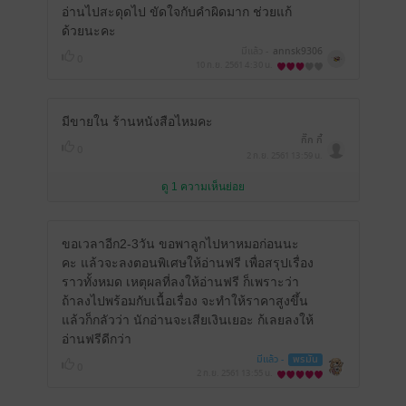
อ่านไปสะดุดไป ขัดใจกับคำผิดมาก ช่วยแก้
ด้วยนะคะ
มีแล้ว -
annsk9306
0
10 ก.ย. 2561
4:30 น.
มีขายใน ร้านหนังสือไหมคะ
กิ๊ก กี้
0
2 ก.ย. 2561
13:59 น.
ดู 1 ความเห็นย่อย
ขอเวลาอีก2-3วัน ขอพาลูกไปหาหมอก่อนนะ
คะ แล้วจะลงตอนพิเศษให้อ่านฟรี เพื่อสรุปเรื่อง
ราวทั้งหมด เหตุผลที่ลงให้อ่านฟรี ก็เพราะว่า
ถ้าลงไปพร้อมกับเนื้อเรื่อง จะทำให้ราคาสูงขึ้น
แล้วก็กลัวว่า นักอ่านจะเสียเงินเยอะ ก้เลยลงให้
อ่านฟรีดีกว่า
มีแล้ว -
พรมัน
0
2 ก.ย. 2561
13:55 น.