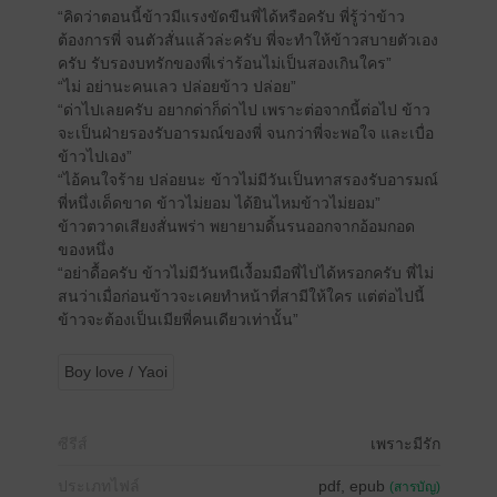
“คิดว่าตอนนี้ข้าวมีแรงขัดขืนพี่ได้หรือครับ พี่รู้ว่าข้าว
ต้องการพี่ จนตัวสั่นแล้วล่ะครับ พี่จะทำให้ข้าวสบายตัวเอง
ครับ รับรองบทรักของพี่เร่าร้อนไม่เป็นสองเกินใคร”
“ไม่ อย่านะคนเลว ปล่อยข้าว ปล่อย”
“ด่าไปเลยครับ อยากด่าก็ด่าไป เพราะต่อจากนี้ต่อไป ข้าว
จะเป็นฝ่ายรองรับอารมณ์ของพี่ จนกว่าพี่จะพอใจ และเบื่อ
ข้าวไปเอง”
“ไอ้คนใจร้าย ปล่อยนะ ข้าวไม่มีวันเป็นทาสรองรับอารมณ์
พี่หนึ่งเด็ดขาด ข้าวไม่ยอม ได้ยินไหมข้าวไม่ยอม”
ข้าวตวาดเสียงสั่นพร่า พยายามดิ้นรนออกจากอ้อมกอด
ของหนึ่ง
“อย่าดื้อครับ ข้าวไม่มีวันหนีเงื้อมมือพี่ไปได้หรอกครับ พี่ไม่
สนว่าเมื่อก่อนข้าวจะเคยทำหน้าที่สามีให้ใคร แต่ต่อไปนี้
ข้าวจะต้องเป็นเมียพี่คนเดียวเท่านั้น”
Boy love / Yaoi
ซีรีส์
เพราะมีรัก
ประเภทไฟล์
pdf, epub
(สารบัญ)