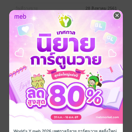
วันที่วางขาย
28 สิงหาคม 2561
ความยาว
474 หน้า (≈ 73,769 คำ)
ราคาปก
300 บาท (ประหยัด 61%)
เล่มอื่นๆ ในซีรีส์
ดูทั้งหมด
เรื่องที่คุณน่าจะสนใจ
World's Y meb 2026 เทศกาลนิยาย การ์ตูนวาย สุดยิ่งใหญ่