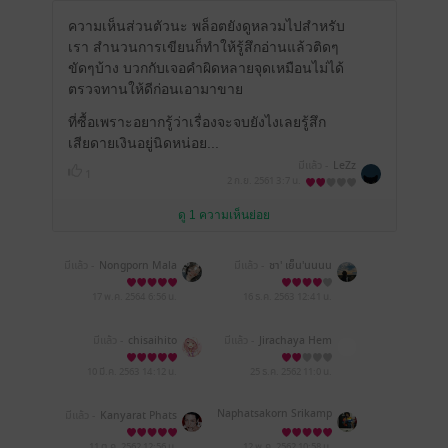
ความเห็นส่วนตัวนะ พล็อตยังดูหลวมไปสำหรับ
เรา สำนวนการเขียนก็ทำให้รู้สึกอ่านแล้วติดๆ
ขัดๆบ้าง บวกกับเจอคำผิดหลายจุดเหมือนไม่ได้
ตรวจทานให้ดีก่อนเอามาขาย
ที่ซื้อเพราะอยากรู้ว่าเรื่องจะจบยังไงเลยรู้สึก
เสียดายเงินอยู่นิดหน่อย...
มีแล้ว -
LeZz
1
2 ก.ย. 2561
3:7 น.
ดู 1 ความเห็นย่อย
มีแล้ว -
Nongporn Mala
มีแล้ว -
ชา' เย็น'นนนน
ewja
17 พ.ค. 2564
6:56 น.
16 ธ.ค. 2563
12:41 น.
มีแล้ว -
chisaihito
มีแล้ว -
Jirachaya Hem
wuttipun
10 มี.ค. 2563
14:12 น.
25 ธ.ค. 2562
11:0 น.
Naphatsakorn Srikamp
มีแล้ว -
Kanyarat Phats
a
ue
11 ต.ค. 2562
12:56 น.
12 พ.ค. 2562
10:58 น.