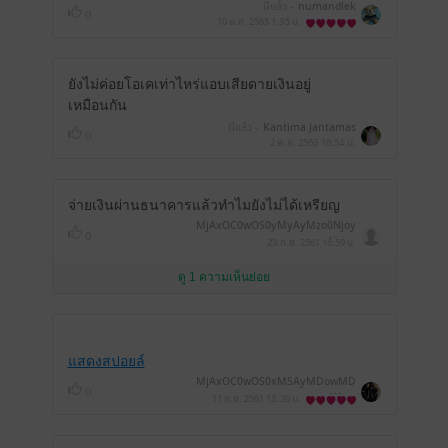
มีแล้ว -
numandlek
0
10 ม.ค. 2565
1:35 น.
ยังไม่ค่อยโอเคเท่าไหร่แอบเสียดายเงินอยู่
เหมือนกัน
มีแล้ว -
Kantima Jantamas
0
2 พ.ค. 2563
16:54 น.
จ่ายเงินผ่านธนาคารแล้วทำไมยังไม่ได้เหรียญ
MjAxOC0wOS0yMyAyMzo0Njoy
0
Nw==
23 ก.ย. 2561
16:59 น.
ดู 1 ความเห็นย่อย
แสดงสปอยล์
MjAxOC0wOS0xMSAyMDowMD
0
ozNA==
11 ก.ย. 2561
13:20 น.