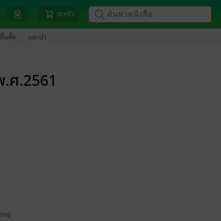
ตะกร้า
ขึ้นหิ้ง
แนะนำ
พ.ศ.2561
ing