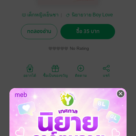
เด็กหญิงเย็นชา
นิยายวาย Boy Love
/ Yaoi
ทดลองอ่าน
ซื้อ 35 บาท
No Rating
อยากได้
ซื้อเป็นของขวัญ
ติดตาม
แชร์
Little Pig Diary บันทึกลับลูกหมู
เล่มนี้จะเป็นไดอารี่ของเด็กๆที่แยกออกมาจาก เรื่อง
หลัก“Dangerous Rose กุหลาบซ่อนหนาม” เนื้อเรื่องจะ
เป็นตอนน่ารักๆของเหล่าลูกหมูที่แอบเอาใจช่วยคุณพ่อกับ
คุณปะป๊าอยู่เบื้องหลังโดยที่ทุกอย่างเป็นความลับที่ทั้งคู่แอบ