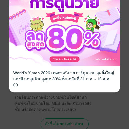
เก็บเอาไว้ไม่ให้ใครรู้ เหล่าลูกหมูสองตัวจะน่ารักขนาด
ไหน และขี้อ้อนขนาดไหน ต้องติดตามค่า…
Boy love / Yaoi
ประเภทไฟล์
pdf, epub
(สารบัญ)
วันที่วางขาย
31 สิงหาคม 2561
ความยาว
27 หน้า (≈ 5,397 คำ)
World's Y meb 2026 เทศกาลนิยาย การ์ตูนวาย สุดยิ่งใหญ่
ราคาปก
50 บาท (ประหยัด 30%)
แห่งปี ลดสุดฟิน สูงสุด 80% ตั้งแต่วันที่ 31 ก.ค. - 16 ส.ค.
69
สนใจเวอร์ชันกระดาษ เชิญทางนี้!
เวอร์ชันกระดาษมีวางขายที่เว็บไซต์สำนัก
พิมพ์ จะไม่มีขายโดย MEB นะจ๊ะ สามารถสั่ง
ซื้อ หรือติดต่อคนขายโดยตรงเลยจ้ะ
สั่งซื้อโดยตรงกับ สนพ.