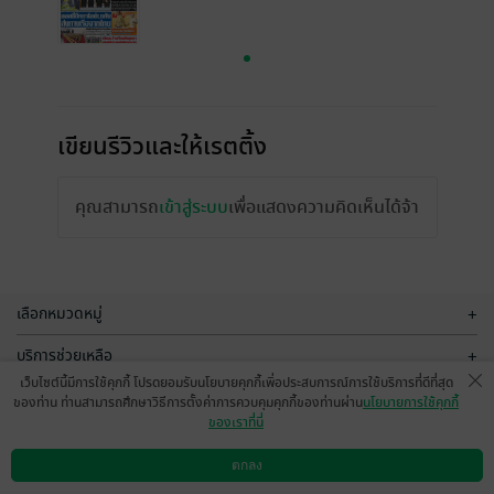
เขียนรีวิวและให้เรตติ้ง
คุณสามารถ
เข้าสู่ระบบ
เพื่อแสดงความคิดเห็นได้จ้า
เลือกหมวดหมู่
+
บริการช่วยเหลือ
+
เว็บไซต์นี้มีการใช้คุกกี้ โปรดยอมรับนโยบายคุกกี้เพื่อประสบการณ์การใช้บริการที่ดีที่สุด
เกี่ยวกับเรา
+
ของท่าน ท่านสามารถศึกษาวิธีการตั้งค่าการควบคุมคุกกี้ของท่านผ่าน
นโยบายการใช้คุกกี้
ของเราที่นี่
กลุ่มธุรกิจในเครือ
+
ตกลง
ดาวน์โหลดแอป
วิธีการใช้งาน
ติดต่อเรา