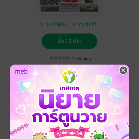
คมชัดลึก
คมชัดลึก
ซื้อ 10 บาท
No Rating
อยากได้
ซื้อเป็นของขวัญ
ติดตาม
แชร์
คมชัดลึก วันพฤหัสบดีที่ 6 กันยายน พ.ศ.2561
ประเภทไฟล์
pdf
วันที่วางขาย
05 กันยายน 2561