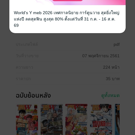
INFECTION เชื้อมรณะ – ตอนที่ 36, 37
คินดะอิจิ 37 กับคดีฆาตกรรมปริศนา – หยุดลง 1 ครั้งครับ
World's Y meb 2026 เทศกาลนิยาย การ์ตูนวาย สุดยิ่งใหญ่
ศึกตำนาน 7 อัศวิน – ตอนที่ 258
แห่งปี ลดสุดฟิน สูงสุด 80% ตั้งแต่วันที่ 31 ก.ค. - 16 ส.ค.
SPACE BROTHERS – หยุดลง 1 ครั้งครับ
69
TOKYO REVENGERS – ตอนที่ 54
ประเภทไฟล์
pdf
วันที่วางขาย
07 พฤศจิกายน 2561
ความยาว
224 หน้า
ราคาปก
35 บาท
ฉบับย้อนหลัง
ดูทั้งหมด