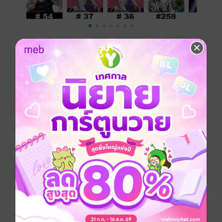
KC.DIGIMAG – W issue.45/2018 (NOV. 07, 2018) –
EDENS ZERO
แม้ว่า งานมหกรรมหนังสือระดับชาติ ที่ศูนย์ประชุมแห่ง
ชาติสิริกิติ์ ครั้งที่ 23 จะจบลงไปแล้ว แต่งานหนังสือยังมีต่อ
นะครับ ในวันที่ 3 – 11 พ.ย.นี้ ก็จะมีงานหนังสือภาคใต้ ที่
จัดที่หาดใหญ่ครับ แฟน ๆ หนังสือการ์ตูน ชาวภาคใต้ ไป
หาซื้อหนังสือกันได้ในงานนั้น ทาง VBK มีหนังสือไปขายที่
บูธ บริษัท Monster Book ด้วยนะ ถ้าไปซื้อหนังสือ Edens
zero เล่ม 1 หรือ ผ่าพิภพไททัน เล่ม 26 จะมีของแถมให้
เหมือนงานหนังสือในกรุงเทพด้วย ของแถมมีจำนวนจำกัด
ด้วย แฟน ๆ ภาคใต้ รีบไปดูกันนะครับ
EDENS ZERO – ตอนที่ 19
หน่วยผจญคนไฟลุก – ตอนที่ 115
อสูรดิบ – ตอนที่ 29, 30
เกาะกระหายเลือด ภาค ฝ่า 48 วันโลกวิกฤต ตอนที่ 86, 87