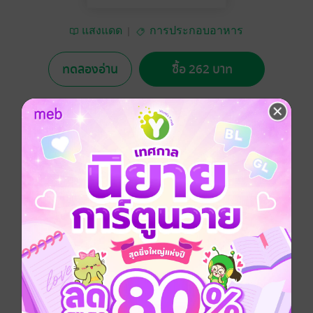
แสงแดด
การประกอบอาหาร
ทดลองอ่าน
ซื้อ 262 บาท
No Rating
อยากได้
ซื้อเป็นของขวัญ
ติดตาม
แชร์
การตกแต่งอาหาร คุณน้อยหน่าได้นำเสนอวิธีและเทคนิค
การตกแต่งอย่างละเอียด อีกทั้งเทคนิคเพิ่มเติมในส่วนของ
Howto เพื่อให้คุณพ่อคุณแม่ได้ลองใช้วัตถุดิบใกล้ตัว เช่น
แครอท ไส้กรอก ปูอัด มาตกแต่งจานอาหารอื่นๆได้อีกด้วย
ผู้เขียนได้แนะนำอุปกรณ์ที่ใช้ในเล่ม ซึ่งหาง่าย ราคาไม่
แพง เช่น พิมพ์กดข้าว ที่กดสาหร่าย ฯลฯ รวมถึงการ