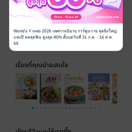
ประยุกต์เอาอุปกรณ์ง่ายๆใกล้ตัวมาใช้
ประเภทไฟล์
pdf
วันที่วางขาย
07 ธันวาคม 2556
World's Y meb 2026 เทศกาลนิยาย การ์ตูนวาย สุดยิ่งใหญ่
แห่งปี ลดสุดฟิน สูงสุด 80% ตั้งแต่วันที่ 31 ก.ค. - 16 ส.ค.
ความยาว
146 หน้า
69
ราคาปก
350 บาท (ประหยัด 25%)
เรื่องที่คุณน่าจะสนใจ
เขียนรีวิวและให้เรตติ้ง