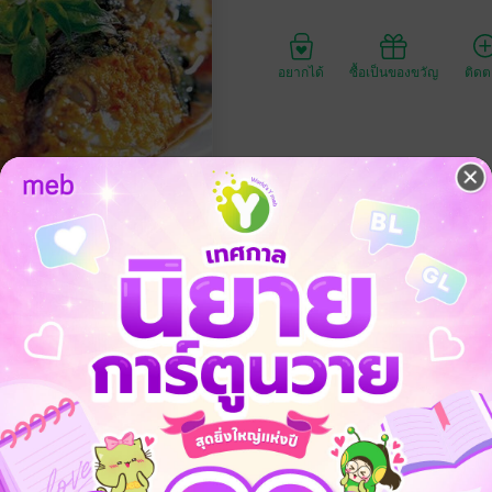
อยากได้
ซื้อเป็นของขวัญ
ติด
ประเภทไฟล์
วันที่วางขาย
ความยาว
ราคาปก
195 
ีตำรับอาหารจานปลาทั้งแบบรสไทย จีน และนานาชาติมากมาย ทั้งจานต้มปล
ดพริก ปลานึ่งน้ำแดง ปลานึ่งบ๊วยนึ่งซีอิ๊ว สเต๊กปลา เป็นต้น ซึ่งมีความร