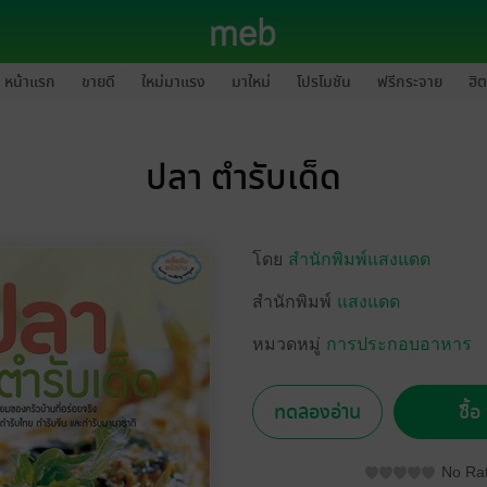
หน้าแรก
ขายดี
ใหม่มาแรง
มาใหม่
โปรโมชัน
ฟรีกระจาย
ฮิต
ปลา ตำรับเด็ด
โดย
สำนักพิมพ์แสงแดด
สำนักพิมพ์
แสงแดด
หมวดหมู่
การประกอบอาหาร
ทดลองอ่าน
ซื้
No Rat