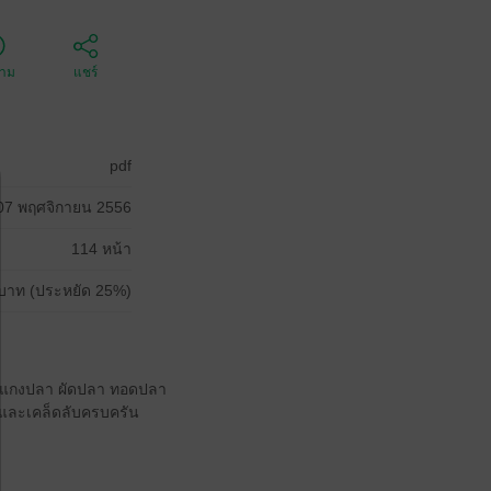
ตาม
แชร์
pdf
07 พฤศจิกายน 2556
114 หน้า
บาท (ประหยัด 25%)
า แกงปลา ผัดปลา ทอดปลา
ู้และเคล็ดลับครบครัน