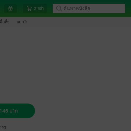
ตะกร้า
ขึ้นหิ้ง
แนะนำ
อ 146 บาท
ing