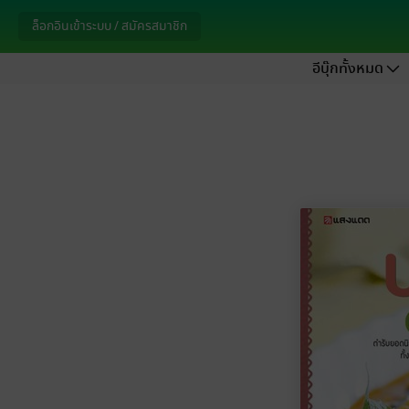
ล็อกอินเข้าระบบ / สมัครสมาชิก
อีบุ๊กทั้งหมด