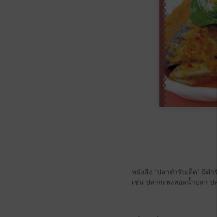
หนังสือ “ปลาตำรับเด็ด” ม
เช่น ปลากะพงทอดน้ำปลา ปลารา