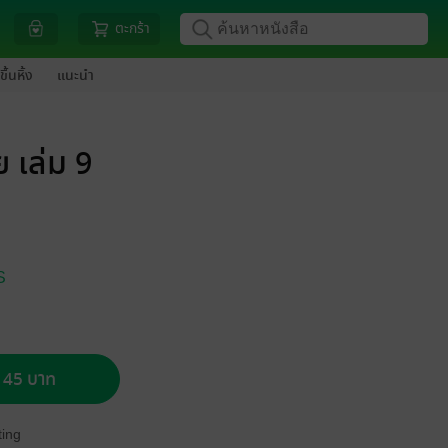
ตะกร้า
ขึ้นหิ้ง
แนะนำ
 เล่ม 9
S
อ 45 บาท
ing