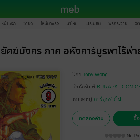
หน้าแรก
ขายดี
ใหม่มาแรง
มาใหม่
โปรโมชัน
ฟรีกระจาย
ฮิต
ยัคฆ์มังกร ภาค อหังการ์บูรพาไร้พ่าย
โดย
Tony Wong
สำนักพิมพ์
BURAPAT COMIC
หมวดหมู่
การ์ตูนทั่วไป
ทดลองอ่าน
ซื้
No Rat