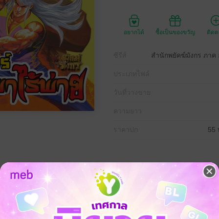
อยากได้
ซื้อเป็นของขวัญ
ติด
ซีรีส์
สำนักพยัคฆ์มังกร ภาค อ
ประเภทไฟล์
วันที่วางขาย
ความยาว
ราคาปก
55 
งคิดว่าตายไปแล้ว กลับมาปรากฏตัวอีกครั้ง!
้อมกับเรื่องราวในอดีต
สินใจเลือกเส้นทางเดินแห่งราชัน