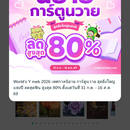
โรมานซ์
โรแมนติก
แก้แค้น
ครอบครัว
ประเภทไฟล์
pdf, epub
(สารบัญ)
วันที่วางขาย
29 กันยายน 2561
ความยาว
428 หน้า (≈ 68,218 คำ)
ราคาปก
279 บาท (ประหยัด 32%)
เรื่องที่คุณน่าจะสนใจ
World's Y meb 2026 เทศกาลนิยาย การ์ตูนวาย สุดยิ่งใหญ่
แห่งปี ลดสุดฟิน สูงสุด 80% ตั้งแต่วันที่ 31 ก.ค. - 16 ส.ค.
69