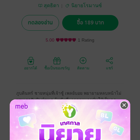
สุดธิดา
นิยายโรมานซ์
ทดลองอ่าน
ซื้อ 189 บาท
5.00
1 Rating
อยากได้
ซื้อเป็นของขวัญ
ติดตาม
แชร์
ภูบดินทร์ ชายหนุ่มที่เจ้าชู้ เพลย์บอย พยายามหลบหน้าไม่
ยอมเจอกับพิมพ์ชนก ผู้หญิงที่มารดาหมายมั่นให้เป็นลูก
สะใภ้ โดยเขาเกลียดผู้หญิงคนนี้มาตั้งแต่เด็กๆ แต่มีเหตุให้
เปลี่ยนใจจากการที่เขาขอเงินจากมารดาเพื่อไปลงทุนเปิด
บริษัทของตัวเอง คุณแก้วกานดามารดาของเขายื่นข้อ
เสนอให้เขาแต่งงานกับพิมพ์ชนกแลกกับเงินยี่สิบล้าน
งานนี้ใครจะวางแผนหลอกใคร แล้วใครจะชนะ โปรด
ติดตาม