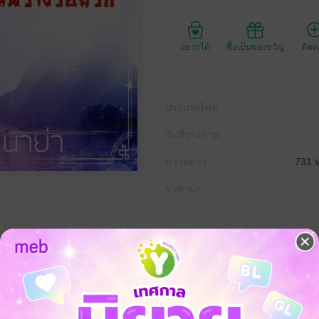
อยากได้
ซื้อเป็นของขวัญ
ติด
ประเภทไฟล์
วันที่วางขาย
ความยาว
731 ห
ราคาปก
่ห่างไกล
พานพบ
นทางข้ามเส้นแบ่งกาลเวลา
องวงโดยมิได้ตั้งใจ