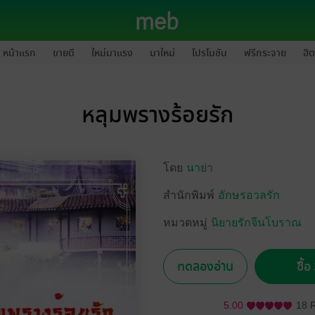
หน้าแรก
ขายดี
ใหม่มาแรง
มาใหม่
โปรโมชัน
ฟรีกระจาย
ฮิต
หลุมพรางร้อยรัก
โดย
นาย่า
สำนักพิมพ์
อักษรอวลรัก
หมวดหมู่
นิยายรักจีนโบราณ
ทดลองอ่าน
ซื้
5.00
18 