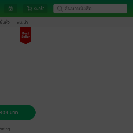
ตะกร้า
ขึ้นหิ้ง
แนะนำ
อ 309 บาท
Rating