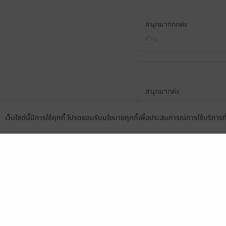
สนุกมากกกค่ะ
0
สนุกมากค่ะ
1
เว็บไซต์นี้มีการใช้คุกกี้ โปรดยอมรับนโยบายคุกกี้เพื่อประสบการณ์การใช้บริการ
Language
ดาวน์โหลดแอป
สนุกมากค่าาา พระเอกดีงา
1
สนุกมากๆๆๆๆๆ พระเอกเรื่อ
2