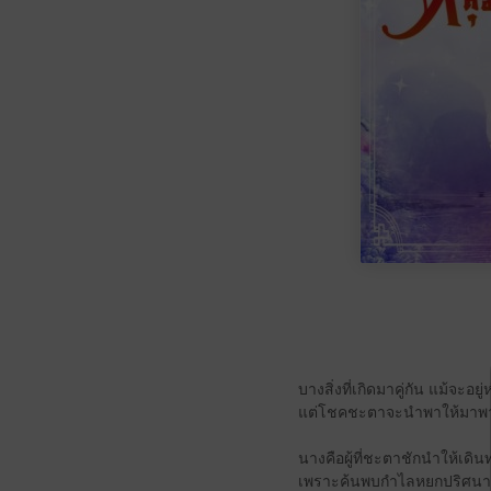
บางสิ่งที่เกิดมาคู่กัน แม้จะอยู
แต่โชคชะตาจะนำพาให้มา
นางคือผู้ที่ชะตาชักนำให้เดิ
เพราะค้นพบกำไลหยกปริศนาส