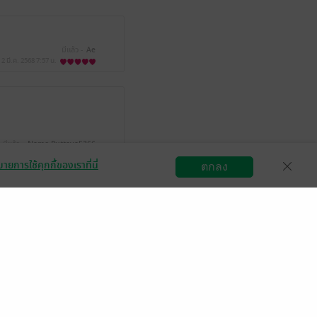
มีแล้ว -
Ae
2 มี.ค. 2568
7:57 น.
มีแล้ว -
Namo Puttaya5366
 พ.ค. 2565
15:14 น.
ายการใช้คุกกี้ของเราที่นี่
ตกลง
สมัครขายอีบุ๊ก
วิธีการใช้งาน
ติดต่อเรา
มีแล้ว -
PimPpika
29 ต.ค. 2564
9:50 น.
หยก 陈美晶
3 ก.ค. 2564
5:59 น.