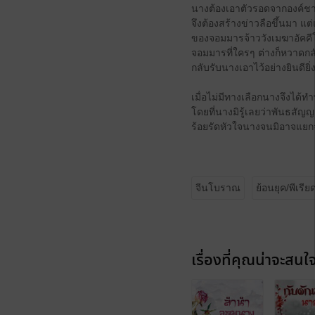
นางต้องเอาตัวรอดจากองค์ชา
จึงต้องสร้างข่าวลือขึ้นมา แต่
ของจอมมารจ้าววังเมฆาอัคคีโ
จอมมารที่ใครๆ ต่างก็หวาดกล
กลับรับนางเอาไว้อย่างยินดียิ่ง
เมื่อไม่มีทางเลือกนางจึงได
โดยที่นางมิรู้เลยว่าพันธสัญ
ร้อยรัดหัวใจนางจนมิอาจแยก
จีนโบราณ
ย้อนยุค/พีเรีย
เรื่องที่คุณน่าจะสนใ