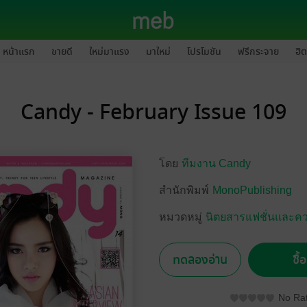
หน้าแรก
ขายดี
ใหม่มาแรง
มาใหม่
โปรโมชัน
ฟรีกระจาย
ฮิต
Candy - February Issue 109
โดย
ทีมงาน Candy
สำนักพิมพ์
MonoPublishing
หมวดหมู่
นิตยสารแฟชั่นและค
ทดลองอ่าน
ซื้
No Rat