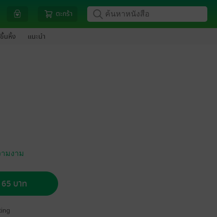
ตะกร้า
ขึ้นหิ้ง
แนะนำ
วามงาม
อ 65 บาท
ing