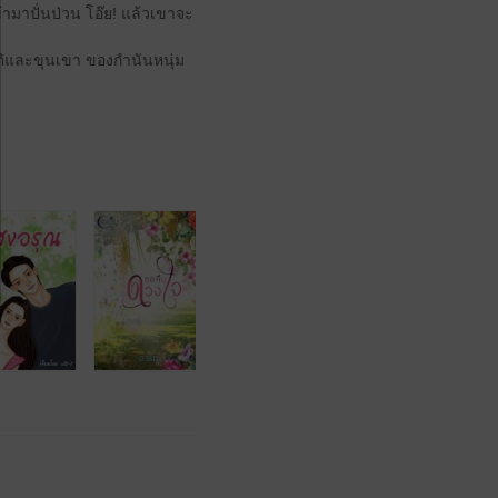
ามาปั่นป่วน โอ๊ย! แล้วเขาจะ
ิและขุนเขา ของกำนันหนุ่ม