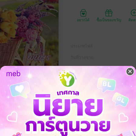
อยากได้
ซื้อเป็นของขวัญ
ติด
ประเภทไฟล์
วันที่วางขาย
ความยาว
590 ห
ราคาปก
299 
รียนมัธยมใกล้บิดาที่มีตำแหน่งเป็นถึงนายอำเภอ เธอได้พบกับลูกศิษย์ตัวแสบ
ด็กหนุ่มเคารพนับถือ แรกเจอไม่ถูกชะตา ทว่า ยิ่งเรียนรู้ ยิ่งเห็นข้อดีของกัน
ย ทำให้ต้องออกจากราชการที่เคยดำรงตำแหน่งเป็นถึงปลัดอำเภอ กลายมาเ
้นกับครูสาว ทว่าเธอไม่ยอมเปิดกำแพงหัวใจให้เขาเข้าไปง่าย ๆ ยิ่งเขามี 