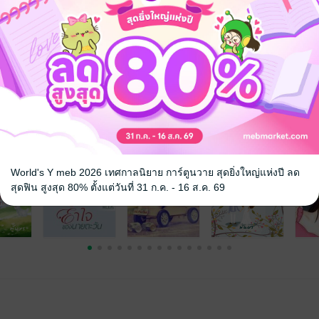
แล้ว ความรักก็ยิ่งยาก แต่เมื่อกัญชรสยอมเปิดทาง อดีตคนรักเก่าก็กลับเข้
ลุ้นกันต่อนะคะ...
รแมนติก ดราม่า หวานเบา ๆ ละมุนหัวใจ บรรยากาศดีงามท่ามกลางธรรมชาต
จ
World's Y meb 2026 เทศกาลนิยาย การ์ตูนวาย สุดยิ่งใหญ่แห่งปี ลด
สุดฟิน สูงสุด 80% ตั้งแต่วันที่ 31 ก.ค. - 16 ส.ค. 69