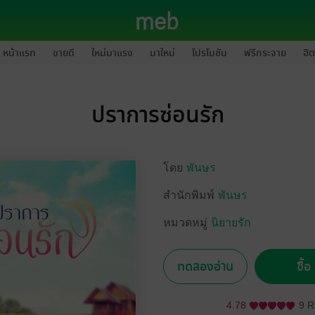
หน้าแรก
ขายดี
ใหม่มาแรง
มาใหม่
โปรโมชัน
ฟรีกระจาย
ฮิต
ปราการซ่อนรัก
โดย
พันษร
สำนักพิมพ์
พันษร
หมวดหมู่
นิยายรัก
ทดลองอ่าน
ซื้
4.78
9 R