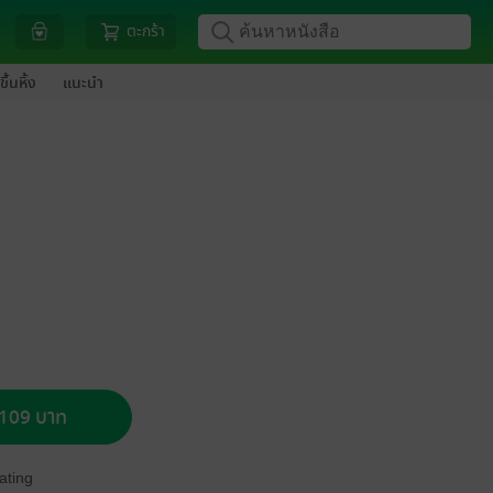
ตะกร้า
ขึ้นหิ้ง
แนะนำ
อ 109 บาท
ating