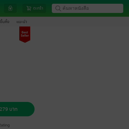
ตะกร้า
ขึ้นหิ้ง
แนะนำ
อ 279 บาท
Rating