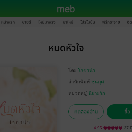
หน้าแรก
ขายดี
ใหม่มาแรง
มาใหม่
โปรโมชัน
ฟรีกระจาย
ฮิต
หมดหัวใจ
โดย
โรซาน่า
สำนักพิมพ์
ชุนภุศ
หมวดหมู่
นิยายรัก
ทดลองอ่าน
ซื้
4.95
37 