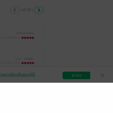
หน้าที่ 1
michaelmarco
9 พ.ค. 2568
18:55 น.
มีแล้ว -
lila9621
0 ม.ค. 2568
11:22 น.
ายการใช้คุกกี้ของเราที่นี่
ตกลง
สมัครขายอีบุ๊ก
วิธีการใช้งาน
ติดต่อเรา
มียไม่ยอมรับแหวนแต่
มีแล้ว -
Mingician
2 ม.ค. 2564
6:29 น.