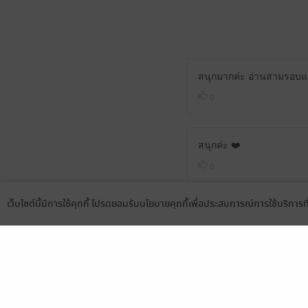
สนุกมากค่ะ อ่านสามรอบแล้ว
0
สนุกค่ะ ❤️
0
เว็บไซต์นี้มีการใช้คุกกี้ โปรดยอมรับนโยบายคุกกี้เพื่อประสบการณ์การใช้บริการ
Language
ดาวน์โหลดแอป
หมั่นไส้เจ้าชายสามมากแต่
ก็ยังวอแวสวมแหวนให้เขาอย
2
รักกว่านี้ไม่มีอีกแล้ว (เจ