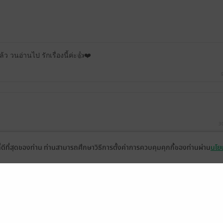
 วนอ่านไป รักเรื่องนี้ค่ะ👍❤️
3
ที่ดีที่สุดของท่าน ท่านสามารถศึกษาวิธีการตั้งค่าการควบคุมคุกกี้ของท่านผ่าน
นโยบ
หลังๆ มาก็เอาใจช่วยนางแบบหมดหัวใจเลย ไม่รู้จะสงสารหรือสมน้ำหน้าที่เ
ู่อย่างนั้น โถถถ
้าชายจันทราเทพ)💖🌕🌙🌛