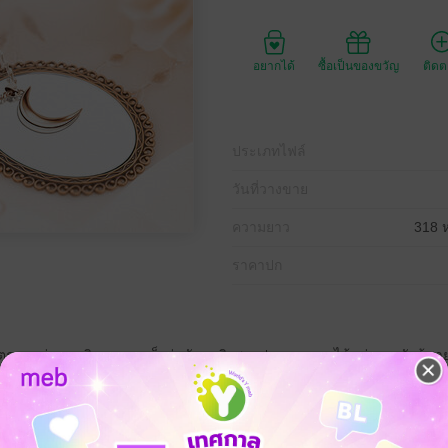
อยากได้
ซื้อเป็นของขวัญ
ติด
ประเภทไฟล์
วันที่วางขาย
ความยาว
318 ห
ราคาปก
วิตการแต่งงาน อินทุอร เองก็เช่นกัน หญิงสาวปรารถนาจะได้แต่งงานกับผู้ช
ุภรรยามากอย่างเสนาบดียุติธรรมแห่งเวศารัฐ...บิดาของเธอ
รเทพ เพียงแค่ครั้งเดียว กลับทำให้เธอฝันสลาย อินทุอรต้องเข้าวังอย่างจำยอ
มายจะทรงเบื่อ