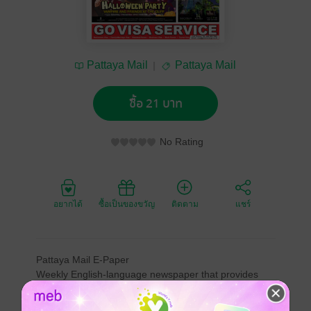
Pattaya Mail
Pattaya Mail
ซื้อ 21 บาท
No Rating
อยากได้
ซื้อเป็นของขวัญ
ติดตาม
แชร์
Pattaya Mail E-Paper
Weekly English-language newspaper that provides
unbiased news, politics, business, local sports,
restaurant reviews, and social happenings, with