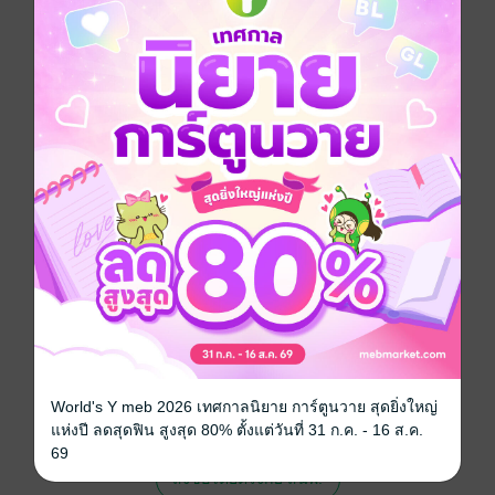
features and items of interest on the Eastern
Seaboard, the Kingdom of Thailand and abroad.
Pattaya Mail, Pattaya’s first and still the best English
language newspaper.
(Has same content as the printed paper.)
ประเภทไฟล์
pdf
วันที่วางขาย
18 ตุลาคม 2561
ความยาว
36 หน้า
ราคาปก
30 บาท (ประหยัด 30%)
สนใจเวอร์ชันกระดาษ เชิญทางนี้!
เวอร์ชันกระดาษมีวางขายที่เว็บไซต์สำนัก
พิมพ์ จะไม่มีขายโดย MEB นะจ๊ะ สามารถสั่ง
World's Y meb 2026 เทศกาลนิยาย การ์ตูนวาย สุดยิ่งใหญ่
ซื้อ หรือติดต่อคนขายโดยตรงเลยจ้ะ
แห่งปี ลดสุดฟิน สูงสุด 80% ตั้งแต่วันที่ 31 ก.ค. - 16 ส.ค.
69
สั่งซื้อโดยตรงกับ สนพ.