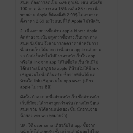
สนพ. ต้องการลดเป็น xx% ทุกเล่ม เช่น หนังสือ
100 บาท ต้องการลด 15% เหลือ 85 บาท เมื่อ
ขายผ่าน Apple ก็ต้องตั้งที่ 2.99$ ไม่สามารถ
ตั้งราคา 2.69 อะไรแบบนี้ได้ Apple ไม่ให้ครับ
2. เนื่องจากการซื้อผ่าน apple id ทาง Apple
คิดค่าธรรมเนียมสูงกว่าซื้อทางเว็บมาก ทาง
สนพ./ผู้เขียน จึงสามารถลดราคาสำหรับการ
ซื้อผ่านเว็บ ได้มากกว่าซื้อผ่าน apple แล้วถาม
ว่า ถ้ายังงั้นทำไมไม่มีราคาหน้าเว็บใน app
หรือใส่ link จาก app ให้ไปซื้อในเว็บ มันมีไม่
ได้เพราะเป็นกฏของ apple ที่ห้ามไม่ให้มี link
เชิญชวนไปซื้อที่อื่นครับ ซื้อจากที่อื่นได้ แต่
ห้ามใส่ link เชิญชวนใน app ตรงๆ (เดี๋ยว
apple ไม่รวย ฮิฮิ)
ดังนั้น ถ้าสะดวกซื้อผ่านหน้าเว็บ ซื้อผ่านหน้า
เว็บก็มักจะได้ราคาถูกกว่าครับ (ทางนักเขียน/
สนพ./เว็บ ก็ได้ส่วนแบ่งเยอะขึ้น นักอ่านจ่าย
น้อยลง win-win ทุกฝ่ายจ้า)
ปล. ใช้ username เดียวกับใน app ซื้อจาก
หน้าเว็บได้เลยครับ ซื้อเสร็จแล้วมันจะไปโผล่