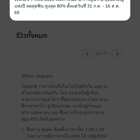
แห่งปี ลดสุดฟิน สูงสุด 80% ตั้งแต่วันที่ 31 ก.ค. - 16 ส.ค.
คุณสามารถ
เข้าสู่ระบบ
เพื่อแสดงความคิดเห็นได้จ้า
69
รีวิวทั้งหมด
หน้าที่ 1
@Bom Jagkarin
โดยปกติ ราคาหนังสือในเว็บไซต์กับใน app จะ
มีโอกาสต่างกันครับ โดย สนพ.หรือผู้เขียน
สามารถกำหนดได้ว่าซื้อผ่านช่องทางไหน ขาย
ที่ราคาเท่าไร ผู้เขียน/สนพ. จะเป็นผู้กำหนด
ครับ แต่หลายๆ เล่ม ซื้อทางเว็บจะถูกกว่าทาง
app iOS เล็กน้อยเพราะ
1. ซื้อผ่าน Apple ต้องตั้งราคาเป็น 1.99 2.99
… ไม่สามารถตั้งราคาเป็นเศษๆ ได้ แต่ผู้เขียน/