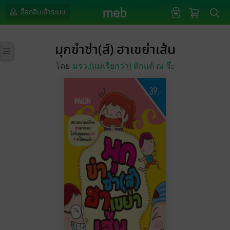
ล็อกอินเข้าระบบ
มุกขำซ่า(ส์) ฮาเขย่าเส้น
โดย
มรว.(แม่เรียกว่า) ดักแด้ ณ จ๊ะ