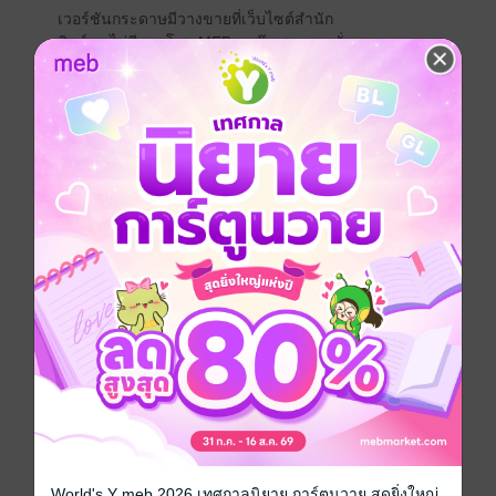
เวอร์ชันกระดาษมีวางขายที่เว็บไซต์สำนัก
พิมพ์ จะไม่มีขายโดย MEB นะจ๊ะ สามารถสั่ง
ซื้อ หรือติดต่อคนขายโดยตรงเลยจ้ะ
สั่งซื้อโดยตรงกับ สนพ.
เรื่องที่คุณน่าจะสนใจ
เขียนรีวิวและให้เรตติ้ง
World's Y meb 2026 เทศกาลนิยาย การ์ตูนวาย สุดยิ่งใหญ่