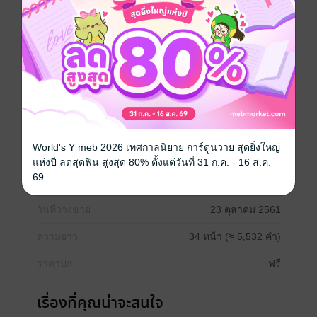
Love me, friendship เพราะรักเพื่อน
Love me, destiny กามเทพแผลงรัก
Love me, liar เสแสร้งแกล้งรัก
เรื่องนี้จะกล่าวถึงจอมแสบอย่างสกายน้องของเดือนจาก
เรื่องกามเทพแผลงรัก น้องชายตัวร้ายที่แอบมีแฟนอย่าง
ลับๆ ถ้าใครอ่านกามเทพแผลงรักแล้วก็คงรู้ว่าแฟนของ
สกายเป็นใคร เรื่องนี้จึงเล่าที่มาว่าทั้งคู่มาโคจรเจอกันได้
อย่างไร
ถ้าอ่านแล้วชอบพี่น้องบ้านนี้ อย่าลืม Love me, destiny
World's Y meb 2026 เทศกาลนิยาย การ์ตูนวาย สุดยิ่งใหญ่
และเรื่องอื่นๆของเซตนะคะ
แห่งปี ลดสุดฟิน สูงสุด 80% ตั้งแต่วันที่ 31 ก.ค. - 16 ส.ค.
69
ประเภทไฟล์
pdf, epub
(สารบัญ)
วันที่วางขาย
23 ตุลาคม 2561
ความยาว
34 หน้า (≈ 5,532 คำ)
ราคาปก
ฟรี
เรื่องที่คุณน่าจะสนใจ