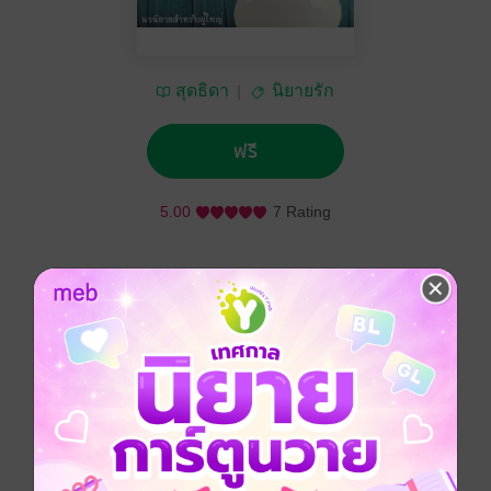
สุดธิดา
นิยายรัก
ฟรี
5.00
7 Rating
ติดตาม
แชร์
นิยายเรื่องนี้เป็นเล่มพิเศษของเรื่อง Love me, destiny
กามเทพแผลงรัก เซต Love me, please ซึ่งประกอบไป
ด้วย
Love me, baby ขอรักยัยเด็กดื้อ
Love me, rival คู่แค้นพิฆาตรัก