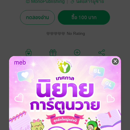
MonoPublishing
นิตยสารผู้ชาย
ทดลองอ่าน
ซื้อ 100 บาท
No Rating
อยากได้
ซื้อเป็นของขวัญ
ติดตาม
แชร์
นิตยสาร A’lure นิตยสารแฟชั่นสาวสวยที่ยกขบวนความ
น่ารัก สดใส เซ็กซี่ มาเพื่อคุณผู้ชายโดยเฉพาะ พบกันเป็น
ประจำทุกเดือน
ประเภทไฟล์
interactive media
วันที่วางขาย
04 กรกฎาคม 2557