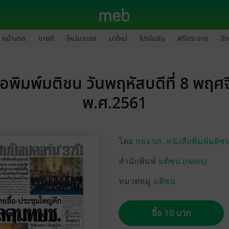
หน้าแรก
ขายดี
ใหม่มาแรง
มาใหม่
โปรโมชัน
ฟรีกระจาย
ฮิต
ือพิมพ์มติชน วันพฤหัสบดีที่ 8 พฤศ
พ.ศ.2561
โดย
กอง บก. หนังสือพิมพ์มติช
สำนักพิมพ์
มติชน (news)
หมวดหมู่
มติชน
ซื้อ 10 บาท