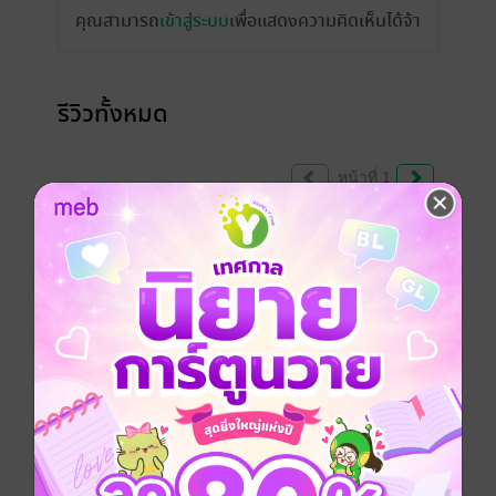
คุณสามารถ
เข้าสู่ระบบ
เพื่อแสดงความคิดเห็นได้จ้า
รีวิวทั้งหมด
หน้าที่ 1
สนุกค่ะ แต่เหมือนรีบตัดจบไปหน่อย
มีแล้ว -
Lisamd
1
22 เม.ย. 2564
21:34 น.
ขอบคุณ คุณ Ratchadaporn Tk สำหรับเรตติ้ง
งามๆ นะคะ ^^
มีแล้ว -
Racharil
0
17 พ.ค. 2559
18:51 น.