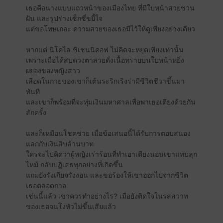
เธอคือนางแบบแถวหน้าของเมืองไทย ที่มีใบหน้าสวยชวน
ฝัน และรูปร่างเซ็กซี่ขยี้ใจ
แต่ขอโทษเถอะ ความสวยของเธอมีไว้ให้ดูเพียงอย่างเดียว
หากแต่ นิโคไล ชิเชนนิคอฟ ไม่คิดจะหยุดเพียงเท่านั้น
เพราะเมื่อได้สบดวงตาสวยดั่งเนื้อทรายบนใบหน้าหยิ่ง
ผยองของหญิงสาว
เลือดในกายของเขาก็เต้นระริกเริงร่ามีชีวิตชีวาขึ้นมา
ทันที
และเขาก็พร้อมที่จะทุ่มเงินมหาศาลเพื่อพาเธอเตียงด้วยกัน
สักครั้ง
และก็เหมือนโชคช่วย เมื่อข้อเสนอนี้ได้รับการตอบสนอง
แลกกับเงินสิบล้านบาท
ใครจะไปคิดว่าผู้หญิงเร่าร้อนที่ทำเอาเตียงนอนเขาแทบลุก
ไหม้ กลับปฏิเสธทุกอย่างที่เกิดขึ้น
แถมยังรังเกียจรังงอน และขอร้องให้เขาออกไปจากชีวิต
เธอตลอดกาล
เช่นนี้แล้ว เขาควรทำอย่างไร? เมื่อยังติดใจในรสสวาท
ของเธอจนโงหัวไม่ขึ้นเสียแล้ว