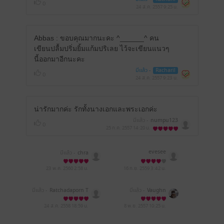
0
24 ส.ค. 2557
9:25 น.
Abbas : ขอบคุณมากนะคะ ^______^ คน
เขียนปลื้มปริ่มยิ้มแก้มปริเลย ไว้จะเขียนแนวๆ
นี้ออกมาอีกนะคะ
มีแล้ว -
Racharil
0
24 ส.ค. 2557
9:23 น.
น่ารักมากค่ะ รักทั้งนางเอกและพระเอกค่ะ
มีแล้ว -
numpu123
0
25 ก.ค. 2557
14:20 น.
evesee
มีแล้ว -
chra
23 พ.ค. 2560
2:58 น.
16 ก.ย. 2559
3:42 น.
มีแล้ว -
Ratchadaporn T
มีแล้ว -
Vaughn
k
24 ส.ค. 2558
18:59 น.
8 พ.ย. 2557
10:25 น.