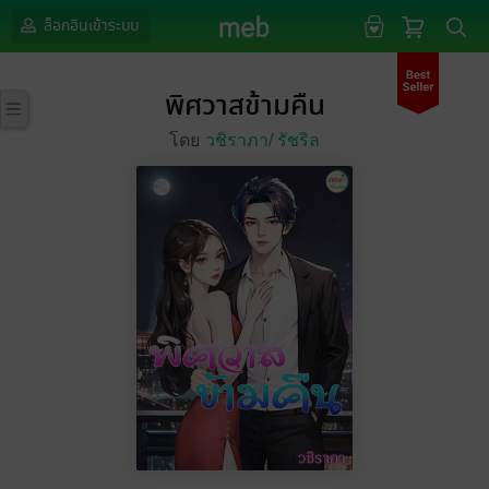
ล็อกอินเข้าระบบ
พิศวาสข้ามคืน
โดย
วชิราภา/
รัชริล