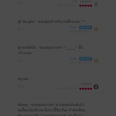
มีแล้ว -
aoybinns
0
5 มิ.ย. 2558
1:33 น.
@ Vaughn : ขอบคุณสำหรับเรทติ้งนะคะ ^^
มีแล้ว -
Racharil
0
10 พ.ย. 2557
20:45 น.
@ tick9425 : ขอบคุณมากค่า ^_____^ ยิ้ม
กว้างเลย
มีแล้ว -
Racharil
0
10 พ.ย. 2557
20:45 น.
สนุกค่ะ
tick9425
0
22 ต.ค. 2557
13:27 น.
Abbas : ขอบคุณมากค่า อ่านคอมเม้นต์แล้ว
อมยิ้มแก้มปริเลย มีแนวนี้อีกเรื่อง กำลังเขียน
พระนางน่ารัก "เกาะซ่อนสวาท" อย่าลืมมา