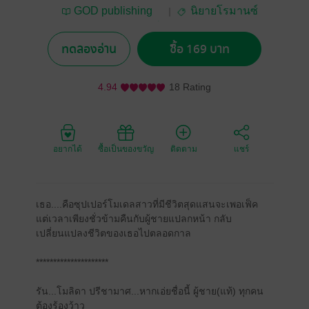
GOD publishing
นิยายโรมานซ์
house (กอดสำนักพิมพ์)
ทดลองอ่าน
ซื้อ 169 บาท
4.94
18 Rating
อยากได้
ซื้อเป็นของขวัญ
ติดตาม
แชร์
เธอ....คือซุปเปอร์โมเดลสาวที่มีชีวิตสุดแสนจะเพอเฟ็ค
แต่เวลาเพียงชั่วข้ามคืนกับผู้ชายแปลกหน้า กลับ
เปลี่ยนแปลงชีวิตของเธอไปตลอดกาล
*********************
รัน...โมลิดา ปรีชามาศ...หากเอ่ยชื่อนี้ ผู้ชาย(แท้) ทุกคน
ต้องร้องว้าว