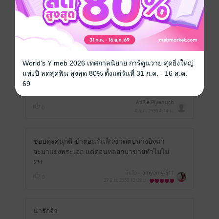
aoybinns : ขอบคุณมากค่า ^^ amyamy-511 :
ไม่มีนาง ก็ไม่ได้พระเอกสิคะ 55++ ถือเป็นยก
ความดีความชอบให้ลิตาไป ApPle Piyanuch :
ไม่ได้เขียนลงเว็บค่า มีเป็นอีบุค และหนังสือ
เล่มที่ขายในเซเว่น
มีแล้ว -
Racharil
0
26 ก.ค. 2558
17:37 น.
World's Y meb 2026 เทศกาลนิยาย การ์ตูนวาย สุดยิ่งใหญ่
แห่งปี ลดสุดฟิน สูงสุด 80% ตั้งแต่วันที่ 31 ก.ค. - 16 ส.ค.
69
อยากอ่านในเว็บมีให้อ่านไหมค่ะ
ApPle Piyanuch
0
4 ก.ค. 2558
4:14 น.
ชอบคะสนุกดี ขำตอนรันฟิวขาดตบนางอิจฉา
จะมาแย่งพระเอก แต่ตอนหลอกมาขายทำไมไม่
ตบ
มีแล้ว -
amyamy-511
0
27 มิ.ย. 2558
13:28 น.
น่ารักจ้า