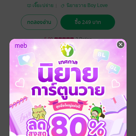
เจี๊ยะบ่จ่าย
นิยายวาย Boy Love
/ Yaoi
ทดลองอ่าน
ซื้อ 249 บาท
5.00
2 Rating
อยากได้
ซื้อเป็นของขวัญ
ติดตาม
แชร์
ไอ้ขวัญถูกแม่ใหญ่คำเตะด่งไปอยู่กับป้าที่กรุงเทพฯ
ทำให้ได้พบกับคุณเสือและลูกสาว
เจ้านายทั้งสองเอ็นดูมันทั้งคู่
เสียอยู่อย่างเดียวคุณนายของบ้านไม่ชอบมัน!
Boy love / Yaoi