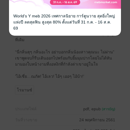
โดนนมเข้าให้”
“ไอ้คุณภัค!!!ออกไป!!!” มือเรียวจับกองผ้าที่มีกางเกงในเสื้อ
World's Y meb 2026 เทศกาลนิยาย การ์ตูนวาย สุดยิ่งใหญ่
ชั้นในโยนใส่หน้าเขาก่อนร่างสูงโปร่งจะรีบถอยกรูดออก
แห่งปี ลดสุดฟิน สูงสุด 80% ตั้งแต่วันที่ 31 ก.ค. - 16 ส.ค.
จนพ้นจากห้องนอนก่อนจะมองเสื้อผ้าที่เธอโยนใส่เขา จมูก
69
โด่งย่นทันทีก่อนจะหันไปมองเจ้าของเสื้อผ้าที่ยังนั่งคุดคู้อยู่
ที่เดิม
“นี่กลิ่นตุๆ กลิ่นอะไร อย่าบอกกลิ่นน้องสาวคุณนะ ไม่ผ่าน”
เขาพูดจบก็รีบเดินออกไปพร้อมกับยิ้มมุมปากโดยไม่ได้หัน
มามองใบหน้างามที่งอหงิกที่กำลังด่าเขาอยู่ในใจ
‘ไอ้เชี่ย…ณภัค! ไอ้เลว! ไอ้ๆ เออๆ ไอ้บ้า!’
โรมานซ์
ประเภทไฟล์
pdf, epub
(สารบัญ)
วันที่วางขาย
24 พฤศจิกายน 2561