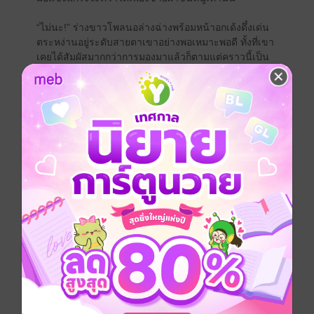
“ไม่นะ!” ร่างขาวโพลนอล่างฉ่างพร้อมหน้าอกเด้งดึ๋งเด่น
ตระหง่านอยู่ระดับสายตาเขาอย่างพอเหมาะพอดี ทั้งที่เขา
เคยได้สัมผัสมากกว่าการมองมาแล้วก็ตามแต่คราวนี้เป็น
อุบัติเหตุความรู้สึกเลยแตกต่างกันสิ้นเชิง
“โอว…สวยงามมาก สวยทุกสัดส่วนเลย…”
“ว้าย!” มือเรียวงามรีบกอบกุมสองเต้าไว้ก่อนจะนั่งยองๆ ที่
พื้นพร้อมกับก้มหน้านิ่งด้วยความอายแต่ปากก็สบถด่าเขา
ไม่หยุด
“ไอ้คุณภัคลามก ไอ้บ้า ออกไป ไอ้เช…!” หญิงสาวยังมีสติ
พอที่ไม่หลุดคำสุดท้ายออกไป ร่างขาวโพลนยังคงคุดคู้อยู่
ข้างเตียงก่อนมือแข็งแกร่งจะยื่นผ้าขนหนูคืนให้
“สบู่ติดแก้มจะเอาออกให้แค่นั้นเอง”
“เอาผ้ามาเร็ว!”
“ผมหลับตาแล้วรับไปสิ มือคว้าถูกผ้าขนหนูดีนะไม่ไปจับ