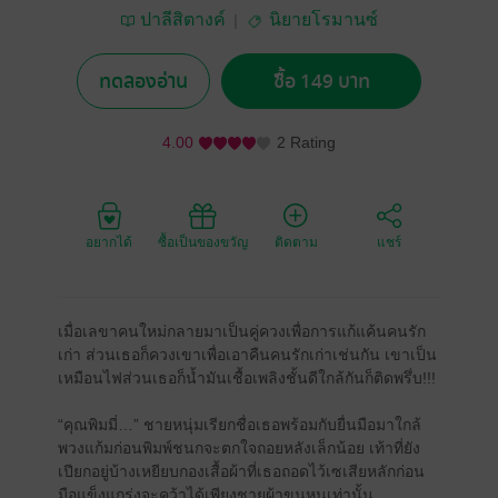
ปาลีสิตางค์
นิยายโรมานซ์
ทดลองอ่าน
ซื้อ 149 บาท
4.00
2 Rating
อยากได้
ซื้อเป็นของขวัญ
ติดตาม
แชร์
เมื่อเลขาคนใหม่กลายมาเป็นคู่ควงเพื่อการแก้แค้นคนรัก
เก่า ส่วนเธอก็ควงเขาเพื่อเอาคืนคนรักเก่าเช่นกัน เขาเป็น
เหมือนไฟส่วนเธอก็น้ำมันเชื้อเพลิงชั้นดีใกล้กันก็ติดพรึ่บ!!!
“คุณพิมมี่…” ชายหนุ่มเรียกชื่อเธอพร้อมกับยื่นมือมาใกล้
พวงแก้มก่อนพิมพ์ชนกจะตกใจถอยหลังเล็กน้อย เท้าที่ยัง
เปียกอยู่บ้างเหยียบกองเสื้อผ้าที่เธอถอดไว้เซเสียหลักก่อน
มือแข็งแกร่งจะคว้าได้เพียงชายผ้าขนหนูเท่านั้น