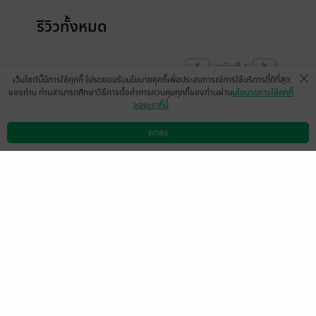
รีวิวทั้งหมด
หน้าที่ 1
เว็บไซต์นี้มีการใช้คุกกี้ โปรดยอมรับนโยบายคุกกี้เพื่อประสบการณ์การใช้บริการที่ดีที่สุด
ของท่าน ท่านสามารถศึกษาวิธีการตั้งค่าการควบคุมคุกกี้ของท่านผ่าน
นโยบายการใช้คุกกี้
ของเราที่นี่
ขณะนี้แสดงความคิดเห็นได้เฉพาะผู้ที่มีหนังสือ
ฉบับเต็มเท่านั้น
ตกลง
ดาวน์โหลดแอป
วิธีการใช้งาน
ติดต่อเรา
(ข้อความอัตโนมัติจากระบบ)
แสดงสปอยล์
มีแล้ว -
georgiena
0
10 ส.ค. 2564
3:39 น.
beemmy22