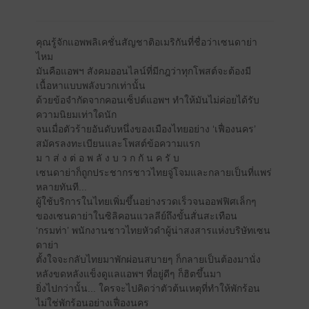
คุณรู้จักแอพพลิเคชั่นสัญชาติอเมริกันที่ชื่อว่าเซนดาย่า
ไหม
มันคือแอพฯ สังคมออนไลน์ที่มีกฎว่าทุกโพสต์จะต้องมี
เนื้อหาแบบพลังบวกเท่านั้น
ด้วยข้อจำกัดจากคอนเซ็ปต์แอพฯ ทำให้มันไม่ค่อยได้รับ
ความนิยมเท่าใดนัก
จนเมื่อตัวร้ายอันดับหนึ่งของเมืองไทยอย่าง ‘เฟื่องนคร’
สมัครลงทะเบียนและโพสต์ข้อความแรก
ม า ส่ ง ต่ อ พ ลั ง บ ว ก กั น ค รั บ
เซนดาย่าก็ถูกประชากรชาวไทยจู่โจมและกลายเป็นที่แพร่
หลายทันที...
ผู้ใช้บริการในไทยเพิ่มขึ้นอย่างรวดเร็วจนออฟฟิศเล็กๆ
ของเซนดาย่าในซิลิคอนแวลลีย์ถึงขั้นสั่นสะเทือน
‘กรมท่า’ พนักงานชาวไทยหัวดำผู้น่าสงสารแห่งบริษัทเซน
ดาย่า
ตั้งใจจะกลับไทยมาพักผ่อนสบายๆ ก็กลายเป็นต้องมานั่ง
หลังขดหลังแข็งดูแลแอพฯ ที่อยู่ดีๆ ก็ฮิตขึ้นมา
ยิ่งไปกว่านั้น... ใครจะไปคิดว่าตัวต้นเหตุที่ทำให้พักร้อน
ไม่ใช่พักร้อนอย่างเฟื่องนคร