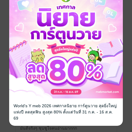
เป็นเรื่องที่ตัวละครสมจริงมากกกกก พี่เฟื่องกับ
เฮียกอ ทั้งที่เป็นดาราแต่ดูเป็นมนุษย์จริงๆ จับ
ต้องได้ เข้าถึงได้ ส่วนตัวเราชอบน้องกรมที่สุด
เป็นตัวละครที่ถูกจริตเรามาก และเข้าใจได้เลย
ว่าทำไมสำหรับพี่เฟื่องต้องเป็นคนนี้ อยากให้
ผู้คนในเรื่องได้รู้จักน้องเหมือนที่เรารู้จัง คงจะ
ตกหลุมรักน้องเหมือนเรากับพี่เฟื่องแน่ๆ
ในพาร์ทของเนื้อเรื่องมีส่วนที่ขัดใจอยู่นิดหน่อย
บางช่วงรู้สึกยืดเยื้อไปนิด (ปมเรื่องวงการ
บันเทิง) แต่สมจริงมากๆ กับเราอยากเห็นคนที่
ทำร้ายคนอื่นได้รับผลของการกระทำอย่าง
สาสม ผิดที่เราเองที่ขัดพลังบวกของพี่เฟื่อง
ส่วนที่ชอบ เราชอบความธรรมดา ความเรียบ
ง่ายของความสัมพันธ์ของคู่หลักมาก ชีวิตที่
World's Y meb 2026 เทศกาลนิยาย การ์ตูนวาย สุดยิ่งใหญ่
ยุ่งเหยิงวุ่นวายได้พบกับความสงบมันเลยกลาย
แห่งปี ลดสุดฟิน สูงสุด 80% ตั้งแต่วันที่ 31 ก.ค. - 16 ส.ค.
เป็นความพิเศษ เป็นความรักที่ซัพพอร์ตกันน่า
69
รักมากๆ และคนที่ไม่เคยชอบใคร พอได้รักแล้ว
มันดีจริงๆ ชุบชูใจคนอ่านมากกก