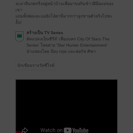
จะมายืนกดกริ่งอยู่หน้าบ้านเพื่อมาขอกินข้าวฝีมือแม่ของ
เขา
แถมทั้งพ่อและแม่ยังโอ๋ตานี่มากกว่าลูกชายตัวจริงไปซะ
งั้น!
สร้างเป็น TV Series
ดัดแปลงเป็นซีรีส์ 'เฟื่องนคร City Of Stars The
Series' โดยค่าย 'Star Hunter Entertainment'
นำแสดงโดย จ๊อบ กฤษ และฟอร์ช ศิฑา
นักเขียนรางวัลซีไรต์