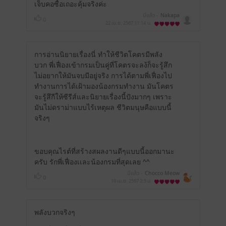
เจ็บคอซื้อเถอะคุ้มจริงค่ะ
มีแล้ว -
Nakapa
0
22 เม.ย. 2567
11:14 น.
การอ่านนิยายเรื่องนี่ ทำให้ชีวิตโคตรมีพลัง
บวก พี่เฟื่องเข้ากรมเป็นคู่ที่โคตรจะลง้ก็จะรู้สึก
ไม่อยากให้มันจบมีอยู่จริง การได้ตามพี่เฟื่องไป
ทำงานการได้เฝ้ามองน้องกรมทำงาน มันโคตร
จะรู้สึกีให้ซีรีส์และนิยายเรื่องนี้ปังมากๆ เพราะ
มันไม่ดราม่าแบบไร้เหตุผล ชีวิตมนุษคือแบบนี้
จริงๆ
ขอบคุณไรต์ที่สร้างสผลงานดีๆแบบนี้ออกมานะ
ครับ รักพี่เฟื่องเเละน้องกรมที่สุดเลย ^^
มีแล้ว -
Chocco Meow
0
10 เม.ย. 2567
2:5 น.
พลังบวกจริงๆ