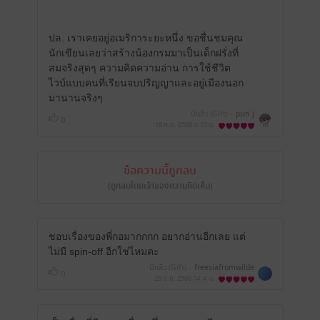
ปล. เราเคยอยู่อเมริการะยะหนึ่ง ขอชื่นชมคุณ
นักเขียนเลยว่าสร้างน้องกรมมาเป็นเด็กฝรั่งที่
สมจริงสุดๆ ความคิดความอ่าน การใช้ชีวิต
ไวบ์แบบคนที่เรียนจบปริญญาและอยู่เมืองนอก
มานานจริงๆ
มีแล้ว (Gift) -
puri j
0
18 ก.ค. 2568
4:15 น.
ข้อความนี้ถูกลบ
(ถูกลบโดยเจ้าของความคิดเห็น)
ชอบเรื่องของพี่กอมากกกก อยากอ่านอีกเลย แต่
ไม่มี spin-off อีกใช่ไหมคะ
มีแล้ว (Gift) -
freesiafromwilde
0
29 มิ.ย. 2568
14:4 น.