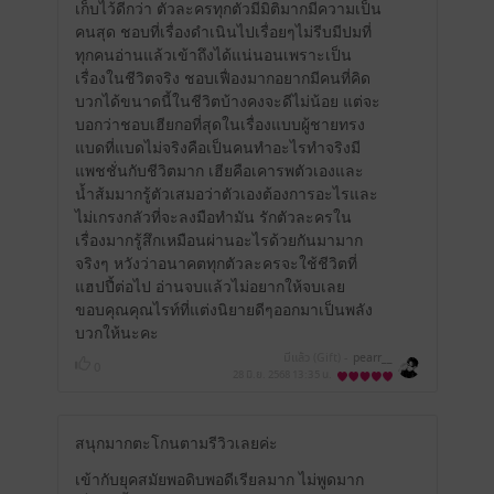
เก็บไว้ดีกว่า ตัวละครทุกตัวมีมิติมากมีความเป็น
คนสุด ชอบที่เรื่องดำเนินไปเรื่อยๆไม่รีบมีปมที่
ทุกคนอ่านแล้วเข้าถึงได้แน่นอนเพราะเป็น
เรื่องในชีวิตจริง ชอบเฟื่องมากอยากมีคนที่คิด
บวกได้ขนาดนี้ในชีวิตบ้างคงจะดีไม่น้อย แต่จะ
บอกว่าชอบเฮียกอที่สุดในเรื่องแบบผู้ชายทรง
แบดที่แบดไม่จริงคือเป็นคนทำอะไรทำจริงมี
แพชชั่นกับชีวิตมาก เฮียคือเคารพตัวเองและ
น้ำส้มมากรู้ตัวเสมอว่าตัวเองต้องการอะไรและ
ไม่เกรงกลัวที่จะลงมือทำมัน รักตัวละครใน
เรื่องมากรู้สึกเหมือนผ่านอะไรด้วยกันมามาก
จริงๆ หวังว่าอนาคตทุกตัวละครจะใช้ชีวิตที่
แฮปปี้ต่อไป อ่านจบแล้วไม่อยากให้จบเลย
ขอบคุณคุณไรท์ที่แต่งนิยายดีๆออกมาเป็นพลัง
บวกให้นะคะ
มีแล้ว (Gift) -
pearr__
0
28 มิ.ย. 2568
13:35 น.
สนุกมากตะโกนตามรีวิวเลยค่ะ
เข้ากับยุคสมัยพอดิบพอดีเรียลมาก ไม่พูดมาก