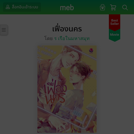
ล็อกอินเข้าระบบ
เฟื่องนคร
โดย
ร เรือในมหาสมุท