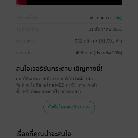
ประเภทไฟล์
pdf, epub
(สารบัญ)
วันที่วางขาย
01 ธันวาคม 2561
ความยาว
552 หน้า (≈ 181,501 คำ)
ราคาปก
409 บาท (ประหยัด 20%)
สนใจเวอร์ชันกระดาษ เชิญทางนี้!
เวอร์ชันกระดาษมีวางขายที่เว็บไซต์สำนัก
พิมพ์ จะไม่มีขายโดย MEB นะจ๊ะ สามารถสั่ง
ซื้อ หรือติดต่อคนขายโดยตรงเลยจ้ะ
สั่งซื้อโดยตรงกับ สนพ.
เรื่องที่คุณน่าจะสนใจ