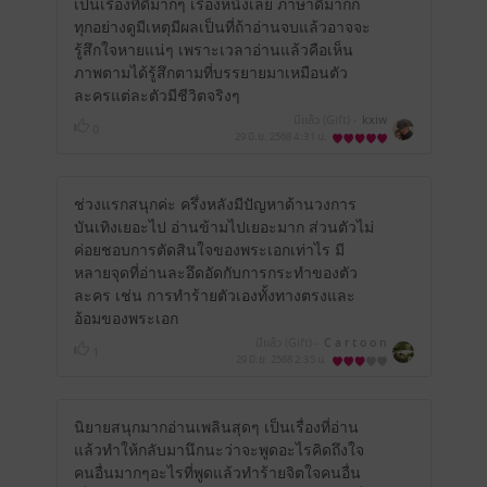
เป็นเรื่องที่ดีมากๆ เรื่องหนึ่งเลย ภาษาดีมากก
ทุกอย่างดูมีเหตุมีผลเป็นที่ถ้าอ่านจบแล้วอาจจะ
รู้สึกใจหายแน่ๆ เพราะเวลาอ่านแล้วคือเห็น
ภาพตามได้รู้สึกตามที่บรรยายมาเหมือนตัว
ละครแต่ละตัวมีชีวิตจริงๆ
มีแล้ว (Gift) -
kxiw
0
29 มิ.ย. 2568
4:31 น.
ช่วงแรกสนุกค่ะ ครึ่งหลังมีปัญหาด้านวงการ
บันเทิงเยอะไป อ่านข้ามไปเยอะมาก ส่วนตัวไม่
ค่อยชอบการตัดสินใจของพระเอกเท่าไร มี
หลายจุดที่อ่านละอึดอัดกับการกระทำของตัว
ละคร เช่น การทำร้ายตัวเองทั้งทางตรงและ
อ้อมของพระเอก
มีแล้ว (Gift) -
C a r t o o n
1
29 มิ.ย. 2568
2:35 น.
นิยายสนุกมากอ่านเพลินสุดๆ เป็นเรื่องที่อ่าน
แล้วทำให้กลับมานึกนะว่าจะพูดอะไรคิดถึงใจ
คนอื่นมากๆอะไรที่พูดแล้วทำร้ายจิตใจคนอื่น