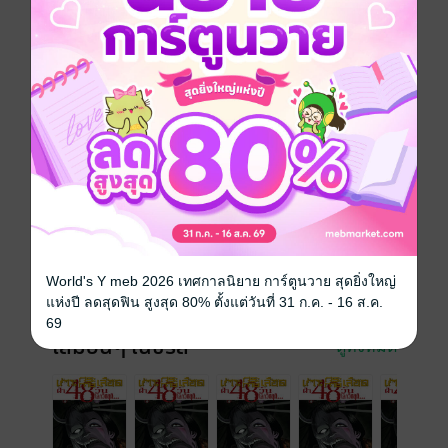
การ์ตูนญี่ปุ่น
แอกชัน
ผจญภัย
ทริลเลอร์
สยองขวัญ
ซีรีส์
เกาะกระหายเลือด ฝ่า 48 วันโลกวิกฤต (รายตอน)
ประเภทไฟล์
pdf
วันที่วางขาย
02 มกราคม 2562
ความยาว
22 หน้า
World's Y meb 2026 เทศกาลนิยาย การ์ตูนวาย สุดยิ่งใหญ่
ราคาปก
10 บาท
แห่งปี ลดสุดฟิน สูงสุด 80% ตั้งแต่วันที่ 31 ก.ค. - 16 ส.ค.
69
เล่มอื่นๆ ในซีรีส์
ดูทั้งหมด