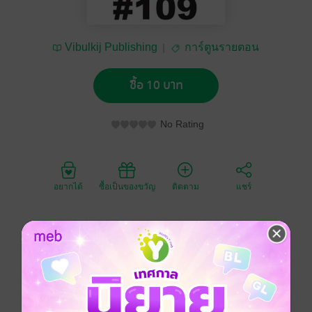
Vibulkij Publishing
การ์ตูนรายตอน
ซื้อ 10 บาท
No Rating
อยากได้
ซื้อเป็นของขวัญ
ติดตาม
แชร์
หลังจากอากิระพ่ายแพ้ให้กับมิยาบิในศึกตัดสิน อากิระถูก
ตัดแขนขวาจนตกลงไปที่ก้นนรก ดังนั้นไวรัสจึงถูกแพร่
กระจายไปทั่วแผ่นดินใหญ่ เมืองทั้งเมืองมีแต่ผีดูดเลือด แต่
แล้วอากิระก็กลับมาจากความตายอีกครั้ง เพื่อจุดหมาย
เดียวคือ ตามฆ่ามิยาบิ!!