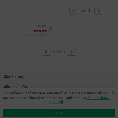
หน้าที่ 1
kaolarm
5 ม.ค. 2562
0:39 น.
หน้าที่ 1
เลือกหมวดหมู่
+
บริการช่วยเหลือ
+
เว็บไซต์นี้มีการใช้คุกกี้ โปรดยอมรับนโยบายคุกกี้เพื่อประสบการณ์การใช้บริการที่ดีที่สุด
เกี่ยวกับเรา
+
ของท่าน ท่านสามารถศึกษาวิธีการตั้งค่าการควบคุมคุกกี้ของท่านผ่าน
นโยบายการใช้คุกกี้
ของเราที่นี่
กลุ่มธุรกิจในเครือ
+
ตกลง
ดาวน์โหลดแอป
วิธีการใช้งาน
ติดต่อเรา