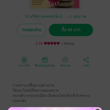
บริษัท ออลเดย์ ช็อป
สุขภาพ
ปิ้ง จำกัด
ทดลองอ่าน
ซื้อ 96 บาท
5.00
1 Rating
อยากได้
ซื้อเป็นของขวัญ
ติดตาม
แชร์
รวมท่านวดพื้นฐานอย่างง่าย
ได้ประโยชน์ทั้งความผ่อนคลาย
สบายตัว หายปวดเมื่อย เลือดลมไหลเวียนดี ผิวพรรณ
เปล่งปลั่ง