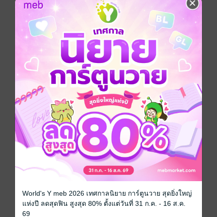
ดูหนังสือเรื่องอื่นๆ ของเรา ได้ที่
www.pailinbooknet.com
สุขภาพ
ประเภทไฟล์
pdf
วันที่วางขาย
03 มกราคม 2562
ความยาว
129 หน้า
ราคาปก
119 บาท (ประหยัด 19%)
สนใจเวอร์ชันกระดาษ เชิญทางนี้!
เวอร์ชันกระดาษมีวางขายที่เว็บไซต์สำนัก
พิมพ์ จะไม่มีขายโดย MEB นะจ๊ะ สามารถสั่ง
ซื้อ หรือติดต่อคนขายโดยตรงเลยจ้ะ
World's Y meb 2026 เทศกาลนิยาย การ์ตูนวาย สุดยิ่งใหญ่
แห่งปี ลดสุดฟิน สูงสุด 80% ตั้งแต่วันที่ 31 ก.ค. - 16 ส.ค.
สั่งซื้อโดยตรงกับ สนพ.
69