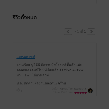
รีวิวทั้งหมด
หน้าที่ 1
แสดงสปอยล์
อ่านเรื่อย ๆ ได้ดี มีความมุ้งมิ้ง ปกติซื้อเป็นเล่ม
ตลอดแต่ตอนนี้ไม่มีที่เก็บแล้ว ดีจังที่ทำ e-Book
มา... TwT ได้อ่านสักที...
ป.ล. ติดตามผลงานตลอดนะคร้าบ
มีแล้ว -
Ophat Taerattanachai
1
25 ธ.ค. 2561
2:10 น.