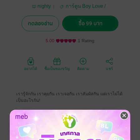
nighty
การ์ตูน Boy Love /
Yaoi
ทดลองอ่าน
ซื้อ 99 บาท
5.00
1 Rating
อยากได้
ซื้อเป็นของขวัญ
ติดตาม
แชร์
เรารู้จักกัน เราคุยกัน เราเจอกัน เราสัมผัสกัน แต่เราไม่ได้
เป็นอะไรกัน!
การ์ตูนไทย
Boy love / Yaoi
ประเภทไฟล์
pdf