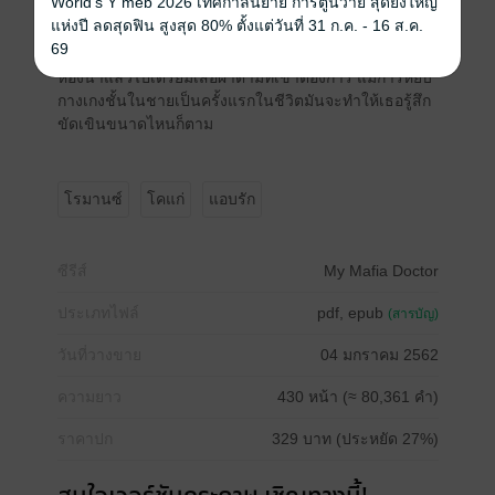
World's Y meb 2026 เทศกาลนิยาย การ์ตูนวาย สุดยิ่งใหญ่
เดี๋ยวจัดการให้ค่ะ”
แห่งปี ลดสุดฟิน สูงสุด 80% ตั้งแต่วันที่ 31 ก.ค. - 16 ส.ค.
69
เธอไม่อยากเถียงกับคนเจ้าเล่ห์อีกจึงได้รีบออกไปจาก
ห้องน้ำแล้วไปเตรียมเสื้อผ้าตามที่เขาต้องการ แม้การหยิบ
กางเกงชั้นในชายเป็นครั้งแรกในชีวิตมันจะทำให้เธอรู้สึก
ขัดเขินขนาดไหนก็ตาม
โรมานซ์
โคแก่
แอบรัก
ซีรีส์
My Mafia Doctor
ประเภทไฟล์
pdf, epub
(สารบัญ)
วันที่วางขาย
04 มกราคม 2562
ความยาว
430 หน้า (≈ 80,361 คำ)
ราคาปก
329 บาท (ประหยัด 27%)