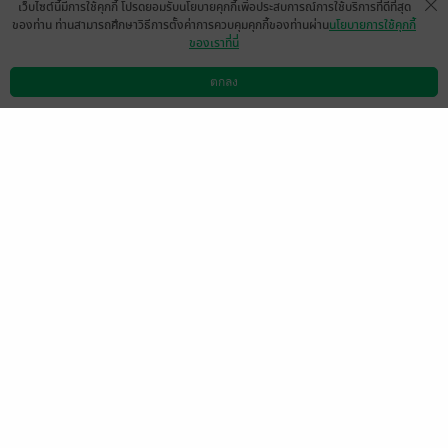
เว็บไซต์นี้มีการใช้คุกกี้ โปรดยอมรับนโยบายคุกกี้เพื่อประสบการณ์การใช้บริการที่ดีที่สุด
ของท่าน ท่านสามารถศึกษาวิธีการตั้งค่าการควบคุมคุกกี้ของท่านผ่าน
นโยบายการใช้คุกกี้
ของเราที่นี่
หนังสือของk.ภรปภัชมีเกือบครบแน้ววว
ตกลง
ดาวน์โหลดแอป
วิธีการใช้งาน
ติดต่อเรา
แต่เสียดายเล่ห์อิทธิพัทธ์มากกกที่ซื้อเมื่อวานนี้
ไม่ทัน เอาไว้มาลดราคาอีกนะคะ จาสนับสนุน
ให้ครบเล้ย
มีแล้ว -
Sirikanda Manokhanti
0
20 ก.พ. 2566
5:48 น.
สนุกมากค่ะ แนะนำเลยค่ะเรื่องนี้
มีแล้ว -
Nhuna Suttana
0
1 มิ.ย. 2564
12:49 น.
สนุก น่ารักมากๆ ชอบค่ะ ^^
มีแล้ว -
thassaya.tai@gmail.com
0
20 พ.ย. 2562
18:52 น.
📌📌📌โปร E-Book ต้อนรับนิยายภาคต่อ ซีรี่ส์