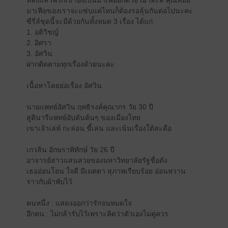
หลังแล้วพวกเขายังเป็นมาเฟียอีกด้วย เอาล่ะสิ คุณหมอ
มาเฟียของเราจะแซ่บแค่ไหนก็ต้องรอลุ้นกันต่อไปนะคะ
ซีรี่ส์ชุดนี้จะมีด้วยกันทั้งหมด 3 เรื่อง ได้แก่
1. อติวิชญ์
2. อิศรา
3. อัศวิน
ฝากติดตามทุกเรื่องด้วยนะคะ
เนื้อหาโดยย่อเรื่อง อัศวิน
นายแพทย์อัศวิน ฤทธิรงค์คุณากร วัย 30 ปี
สูตินารีแพทย์อับดันต้นๆ ของเมืองไทย
เขาเจ้าเล่ห์ กะล่อน ขี้เล่น และเน้นเรื่องใต้สะดือ
เกวลิน อักษราพิทักษ์ วัย 26 ปี
อาจารย์สาวแสนสวยของมหาวิทยาลัยรัฐชื่อดัง
เธออ่อนโยน ใจดี มีเมตตา สุภาพเรียบร้อย อ่อนหวาน
ราวกับผ้าพับไว้
คนหนึ่ง : แสดงออกว่ารักจนหมดใจ
อีกคน : ไม่กล้ารับไว้เพราะคิดว่าตัวเองไม่คู่ควร