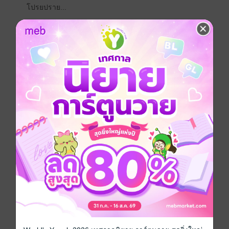
โปรยปราย...
“คิดลามกอะไรอยู่อีกคะ ดูทำหน้าเข้าสิ” เธอว่าให้เมื่อเห็น
เขายืนยิ้มกริ่มอยู่หน้ากระจกเมื่อเข้ามาถึงในห้องน้ำแล้ว
“รู้ทันอีก” เขาทำหน้างอ
“อย่างพี่น่ะคงคิดเรื่องทั่วไปเหมือนปกติเค้าไม่ได้หรอกค่ะ
เดี๋ยวพี่ทำธุระส่วนตัวให้เสร็จนะคะ ถ้าเรียบร้อยแล้วก็เรียก
ละกัน กุ้งจะหาเสื้อผ้ามาให้ใส่ก่อน”
“อย่าลืมกางเกงในของพี่นะครับ วันนี้ขอสีขาวนะ” เขาบอก
เธอหน้าตาเฉย แต่คนฟังถึงกับหน้าแดงเถือก
“จะบ้าเหรอคะ ทำไมกุ้งต้องเอากางเกงในมาให้พี่ด้วยล่ะ”
“อ้าว กุ้งจะไม่ให้พี่ใส่กางเกงในนอนเหรอครับ นี่คิดจะทำ
อะไรพี่รึเปล่าเนี่ย พี่เริ่มกลัวแล้วนะ” เขาแกล้งว่าพร้อมกับ
ยกมือขึ้นกอดอกเหมือนกลัวเธอปล้ำอย่างนั้น
“คนบ้า! กุ้งไม่คิดจะทำอะไรแบบนั้นหรอกค่ะ สีขาวนะคะ