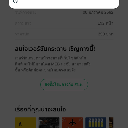
69
ประเภทไฟล์
pdf
วันที่วางขาย
08 มกราคม 2562
ความยาว
192 หน้า
ราคาปก
399 บาท
สนใจเวอร์ชันกระดาษ เชิญทางนี้!
เวอร์ชันกระดาษมีวางขายที่เว็บไซต์สำนัก
พิมพ์ จะไม่มีขายโดย MEB นะจ๊ะ สามารถสั่ง
ซื้อ หรือติดต่อคนขายโดยตรงเลยจ้ะ
สั่งซื้อโดยตรงกับ สนพ.
เรื่องที่คุณน่าจะสนใจ