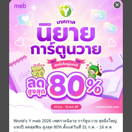
เล่มอีกครับ และตามมาด้วยเล่มปัจจุบันที่ท่านถืออยู่นี้
A Pilot Part III เป็นเล่มที่มีความต่อเนื่องกันในเรื่องของ
เนื้อหาและการเล่าเรื่องประสบการณ์ต่าง ๆ โดยจะเพิ่ม
เติมเรื่องของ การสอบนักบินและบททดสอบบางอย่างที่ผม
เห็นว่าน่าจะเป็น ประโยชน์ต่อผู้อ่านที่มีความสนใจต่อการ
พัฒนาตนเองเพื่อเตรียม ตัวสำหรับการสอบคัดเลือกเข้า
เป็นนักบินของสายการบินต่าง ๆ บทความเกี่ยวกับการสอบ
เพื่อรับคัดเลือก เป็นคำแนะนำจาก ประสบการณ์ตรงใน
การสอบสัมภาษณ์เพื่อคัดเลือกนักบินเข้าบริษัท ทั้งที่
การบินไทยและที่สายการบินนกแอร์ คำแนะนำต่าง ๆ นั้น
มี วัตถุประสงค์เพื่อให้ผู้สอบได้รับแนวคิด และหลักปฏิบัติที่
จะนำไปสู่ การพัฒนาตนเอง หรือตรวจสอบความพร้อม
และลักษณะเฉพาะตัวที่ เหมาะสมหรือไม่เหมาะสมในการ
ที่จะตัดสินใจยึดอาชีพ “นักบิน พาณิชย์” รวมทั้งสาระความ
รู้เกี่ยวกับการเดินทางโดยเครื่องบิน หวังว่าจะเป็น
ประโยชน์และเพิ่มความมั่นใจให้กับทุกคนในการเดิน ทาง
ครั้งใหม่ครับ
พัฒนาตนเอง
World's Y meb 2026 เทศกาลนิยาย การ์ตูนวาย สุดยิ่งใหญ่
แห่งปี ลดสุดฟิน สูงสุด 80% ตั้งแต่วันที่ 31 ก.ค. - 16 ส.ค.