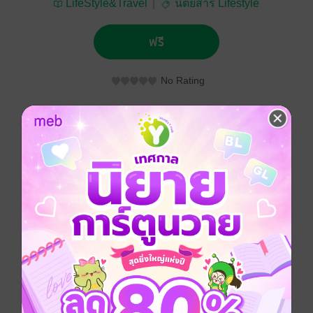
LifeStyle&Travel
นิตยสาร Lifestyle
ฟรี
No Rating
ติดตาม
แชร์
ประเภทไฟล์
pdf
วันที่วางขาย
08 มกราคม 2562
ความยาว
60 หน้า
ราคาปก
ฟรี