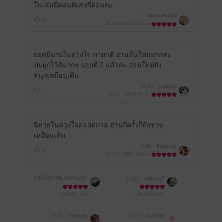
ในเล่มมีตอนพิเศษกี่ตอนคะ
neversleepp
0
28 ธ.ค. 2567
22:41 น.
ยอดนิยายในดวงใจ ภาษาดี อ่านลื่นไหลมากค่ะ
ปมผูกไว้ดีมากๆ รอบที่ 7 แล้วค่ะ อ่านใหม่ยัง
สนุกเหมือนเดิม
มีแล้ว -
tobuka
1
3 ก.ย. 2565
6:34 น.
นิยายในดวงใจตลอดกาล อ่านกี่ครั้งก็ยังชอบ
เหมือนเดิม
มีแล้ว -
ParisLin
0
13 ก.ค. 2565
15:20 น.
รวมกันเราอยู่ แยกหมู่เรา
มีแล้ว -
callisto7
ตาย
1 เดือนที่ผ่านมา
1 เดือนที่ผ่านมา
มีแล้ว -
Cookies
มีแล้ว -
AOMRK