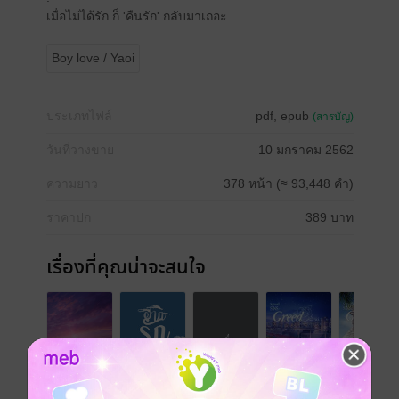
เมื่อไม่ได้รัก ก็ 'คืนรัก' กลับมาเถอะ
Boy love / Yaoi
ประเภทไฟล์
pdf, epub
(สารบัญ)
วันที่วางขาย
10 มกราคม 2562
ความยาว
378 หน้า (≈ 93,448 คำ)
ราคาปก
389 บาท
เรื่องที่คุณน่าจะสนใจ