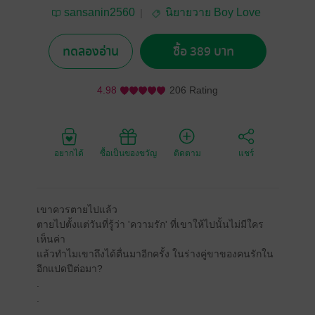
sansanin2560
นิยายวาย Boy Love
/ Yaoi
ทดลองอ่าน
ซื้อ 389 บาท
4.98
206 Rating
อยากได้
ซื้อเป็นของขวัญ
ติดตาม
แชร์
เขาควรตายไปแล้ว
ตายไปตั้งแต่วันที่รู้ว่า 'ความรัก' ที่เขาให้ไปนั้นไม่มีใคร
เห็นค่า
แล้วทำไมเขาถึงได้ตื่นมาอีกครั้ง ในร่างคู่ขาของคนรักใน
อีกแปดปีต่อมา?
.
.
.