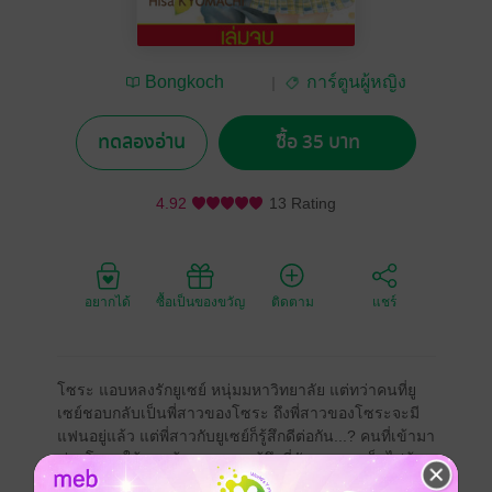
Bongkoch
การ์ตูนผู้หญิง
Publishing
ทดลองอ่าน
ซื้อ 35 บาท
4.92
13 Rating
อยากได้
ซื้อเป็นของขวัญ
ติดตาม
แชร์
โซระ แอบหลงรักยูเซย์ หนุ่มมหาวิทยาลัย แต่ทว่าคนที่ยู
เซย์ชอบกลับเป็นพี่สาวของโซระ ถึงพี่สาวของโซระจะมี
แฟนอยู่แล้ว แต่พี่สาวกับยูเซย์ก็รู้สึกดีต่อกัน...? คนที่เข้ามา
ช่วยโซระให้หลุดพ้นจากความรู้สึกที่สับสนและเต็มไปด้วย
ความเจ็บปวดนี้ก็คือโคอิเคะคุง เพื่อนร่วมชั้นของโซระ