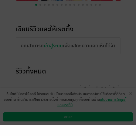
เขียนรีวิวและให้เรตติ้ง
คุณสามารถ
เข้าสู่ระบบ
เพื่อแสดงความคิดเห็นได้จ้า
รีวิวทั้งหมด
หน้าที่ 1
เว็บไซต์นี้มีการใช้คุกกี้ โปรดยอมรับนโยบายคุกกี้เพื่อประสบการณ์การใช้บริการที่ดีที่สุด
ของท่าน ท่านสามารถศึกษาวิธีการตั้งค่าการควบคุมคุกกี้ของท่านผ่าน
นโยบายการใช้คุกกี้
ของเราที่นี่
แงสุดท้ายยูเซย์ก็ไม่ได้ใครเลย🥹
ตกลง
ดาวน์โหลดแอป
วิธีการใช้งาน
ติดต่อเรา
แต่ก็ดีใจที่นางเอกเลือกโคอิเดะ แต่จบแบบไม่
อิ่มเท่าไหร่☺️
มีแล้ว -
i'mena