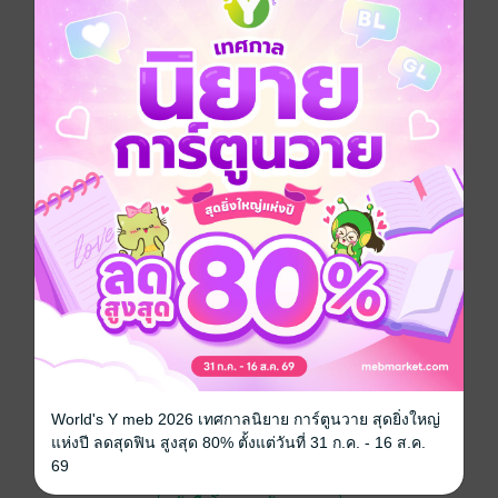
นั่นเอง??
การ์ตูนผู้หญิง
การ์ตูนญี่ปุ่น
โรแมนติก
ซีรีส์
รักว้าวุ่น ลุ้นหัวใจ
ประเภทไฟล์
pdf
วันที่วางขาย
10 มกราคม 2562
ความยาว
194 หน้า
ราคาปก
45 บาท (ประหยัด 22%)
สนใจเวอร์ชันกระดาษ เชิญทางนี้!
เวอร์ชันกระดาษมีวางขายที่เว็บไซต์สำนัก
World's Y meb 2026 เทศกาลนิยาย การ์ตูนวาย สุดยิ่งใหญ่
พิมพ์ จะไม่มีขายโดย MEB นะจ๊ะ สามารถสั่ง
แห่งปี ลดสุดฟิน สูงสุด 80% ตั้งแต่วันที่ 31 ก.ค. - 16 ส.ค.
ซื้อ หรือติดต่อคนขายโดยตรงเลยจ้ะ
69