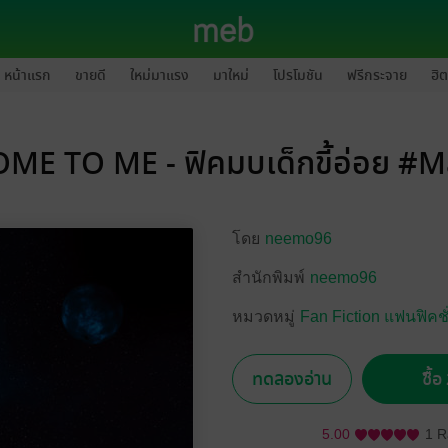
หน้าแรก
ขายดี
ใหม่มาแรง
มาใหม่
โปรโมชัน
ฟรีกระจาย
ฮิต
OME TO ME - ฟิคมบเด็กขี้อ่อย 
โดย
neemo96
สำนักพิมพ์
neemo96
หมวดหมู่
Fan Fiction แฟนฟิคชั
ทดลองอ่าน
ซื้
5.00
1 R