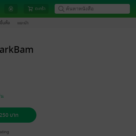
ตะกร้า
ขึ้นหิ้ง
แนะนำ
#MarkBam
่น
อ 250 บาท
ating