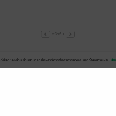
หน้าที่ 1
ที่ดีที่สุดของท่าน ท่านสามารถศึกษาวิธีการตั้งค่าการควบคุมคุกกี้ของท่านผ่าน
นโยบ
่วยเหลือ
เกี่ยวกับเรา
อีบุ๊ก
ข่าวสารและกิจกรรม
านหนังสือ
ติดต่อเรา
ช้งาน
in
ืออะไร?
de คืออะไร?
ในการใช้บริการ