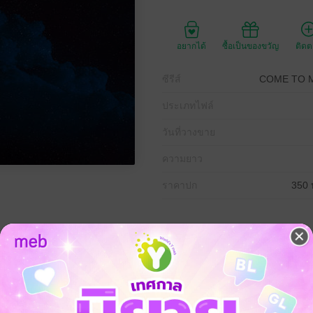
อยากได้
ซื้อเป็นของขวัญ
ติด
ซีรีส์
COME TO ME 
ประเภทไฟล์
วันที่วางขาย
ความยาว
ราคาปก
350 
 loves you as much as I do.