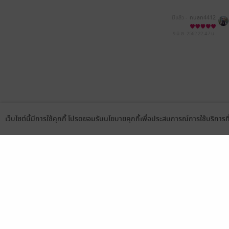
มีแล้ว -
nuan4412
9 มิ.ย. 2562
22:47 น.
เว็บไซต์นี้มีการใช้คุกกี้ โปรดยอมรับนโยบายคุกกี้เพื่อประสบการณ์การใช้บริการ
Language
ดาวน์โหลดแอป
เลือกหมวดหมู่
บริการช
นิยาย
สมัครขาย
การ์ตูน
สมัครอ่
นิตยสาร
วิธีการใ
ทั่วไป
meb co
หนังสือเสียง
Stamp ค
บุฟเฟต์
Gift Co
เงื่อนไข