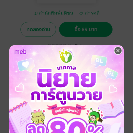
สำนักพิมพ์มติชน
สารคดี
ทดลองอ่าน
ซื้อ 89 บาท
No Rating
อยากได้
ซื้อเป็นของขวัญ
ติดตาม
แชร์
“นิม” กับ “นินี” เด็กน้อยวัยซนช่างสังเกต ช่างจดจำ มี
โอกาสได้ใกล้ชิดกับธรรมชาติ และเรียนรู้สิ่งต่างๆ อย่าง
เพลิดเพลิน ผ่านอาหารจานสวยร่ำรวยจินตนาการด้วย
ฝีมือแม่...ผู้ตั้งใจ ปั้น แต่ง เติม ให้ลูกได้อยู่ในบรรยายกาศ
ของความอบอุ่น อ่อนโยน ละมุนละไม เกิดการเรียนรู้โลก
และชีวิตอย่างสอดคล้องกับวิถีธรรมชาติ ให้โลกวัยเยาว์