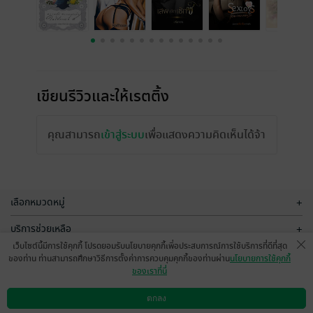
เขียนรีวิวและให้เรตติ้ง
คุณสามารถ
เข้าสู่ระบบ
เพื่อแสดงความคิดเห็นได้จ้า
เลือกหมวดหมู่
+
บริการช่วยเหลือ
+
เว็บไซต์นี้มีการใช้คุกกี้ โปรดยอมรับนโยบายคุกกี้เพื่อประสบการณ์การใช้บริการที่ดีที่สุด
เกี่ยวกับเรา
+
ของท่าน ท่านสามารถศึกษาวิธีการตั้งค่าการควบคุมคุกกี้ของท่านผ่าน
นโยบายการใช้คุกกี้
ของเราที่นี่
กลุ่มธุรกิจในเครือ
+
ตกลง
ดาวน์โหลดแอป
วิธีการใช้งาน
ติดต่อเรา