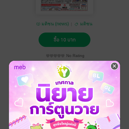
มติชน (news)
มติชน
ซื้อ 10 บาท
No Rating
อยากได้
ซื้อเป็นของขวัญ
ติดตาม
แชร์
หนังสือพิมพ์มติชน วันเสาร์ที่ 9 กุมภาพันธ์ พ.ศ.2562
ประเภทไฟล์
pdf