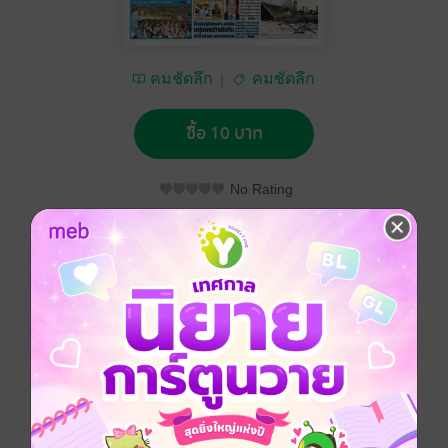
คมชัดลึก
คมชัดลึก
ซื้อ 10 บาท
No Rating
อยากได้
ซื้อเป็นของขวัญ
ติดตาม
แชร์
คมชัดลึก วันพฤหัสบดีที่ 28 พฤศจิกายน พ.ศ.2556
ประเภทไฟล์
pdf
วันที่วางขาย
27 พฤศจิกายน 2556