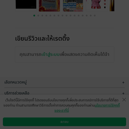
เขียนรีวิวและให้เรตติ้ง
คุณสามารถ
เข้าสู่ระบบ
เพื่อแสดงความคิดเห็นได้จ้า
เลือกหมวดหมู่
+
บริการช่วยเหลือ
+
เว็บไซต์นี้มีการใช้คุกกี้ โปรดยอมรับนโยบายคุกกี้เพื่อประสบการณ์การใช้บริการที่ดีที่สุด
เกี่ยวกับเรา
+
ของท่าน ท่านสามารถศึกษาวิธีการตั้งค่าการควบคุมคุกกี้ของท่านผ่าน
นโยบายการใช้คุกกี้
ของเราที่นี่
กลุ่มธุรกิจในเครือ
+
ตกลง
ดาวน์โหลดแอป
วิธีการใช้งาน
ติดต่อเรา